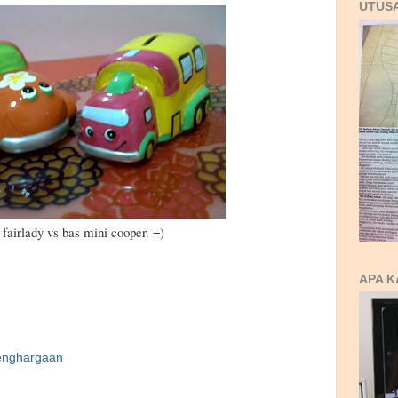
UTUS
fairlady vs bas mini cooper. =)
APA K
enghargaan