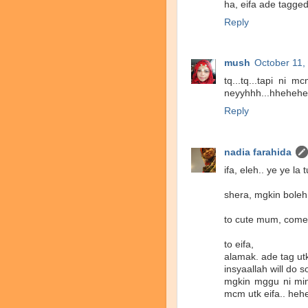
ha, eifa ade tagged
Reply
mush
October 11,
tq...tq...tapi ni
neyyhhh...hhehehe
Reply
nadia farahida
ifa, eleh.. ye ye la 
shera, mgkin boleh
to cute mum, come
to eifa,
alamak. ade tag ut
insyaallah will do s
mgkin mggu ni min
mcm utk eifa.. heh