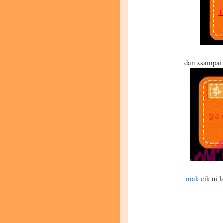
dan xsampai 
mak cik
ni l