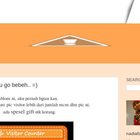
SEARC
u go bebeh.. =)
sblom ni, aku pernah bgtau kan.
ure pic visitor lebih dari jumlah mcm dlm pic ni,
spesel gift
ada
utk korang.
nadiaf