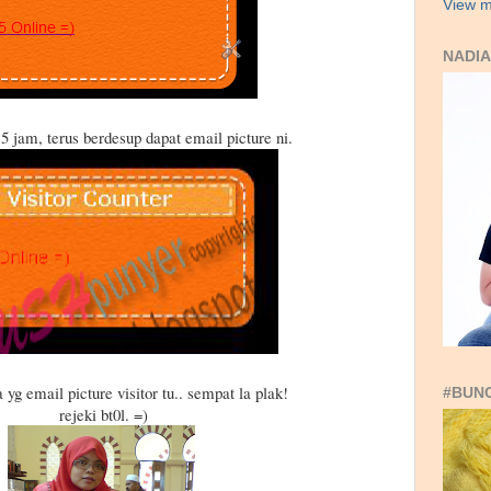
View m
NADIA
5 jam, terus berdesup dapat email picture ni.
a yg email picture visitor tu.. sempat la plak!
#BUN
rejeki bt0l. =)