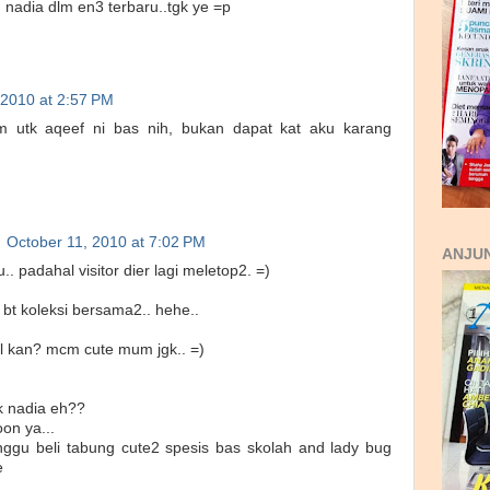
 nadia dlm en3 terbaru..tgk ye =p
 2010 at 2:57 PM
 mcm utk aqeef ni bas nih, bukan dapat kat aku karang
October 11, 2010 at 7:02 PM
ANJUN
tu.. padahal visitor dier lagi meletop2. =)
 bt koleksi bersama2.. hehe..
l kan? mcm cute mum jgk.. =)
k nadia eh??
oon ya...
ggu beli tabung cute2 spesis bas skolah and lady bug
e