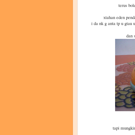
terus bol
xtahan eden pend
i da nk g anta tp u gtau 
dan 
tapi mungki