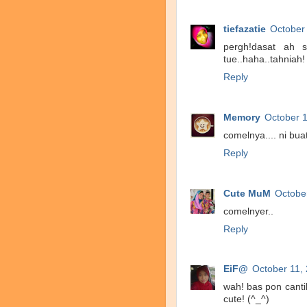
tiefazatie
October
pergh!dasat ah s
tue..haha..tahniah!
Reply
Memory
October 1
comelnya.... ni bua
Reply
Cute MuM
Octobe
comelnyer..
Reply
EiF@
October 11,
wah! bas pon cantik
cute! (^_^)