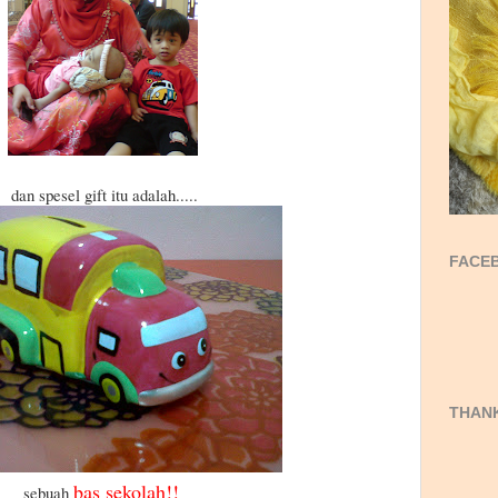
dan spesel gift itu adalah.....
FACEB
THANK
bas sekolah!!
sebuah