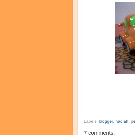
Labels:
blogger
,
hadiah
,
p
7 comments: