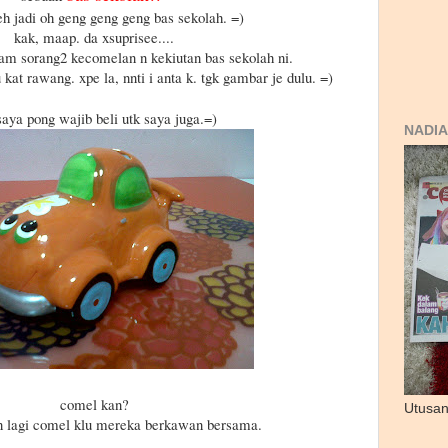
eh jadi oh geng geng geng bas sekolah. =)
kak, maap. da xsuprisee....
am sorang2 kecomelan n kekiutan bas sekolah ni.
u kat rawang. xpe la, nnti i anta k. tgk gambar je dulu. =)
saya pong wajib beli utk saya juga.=)
NADIA
comel kan?
Utusan
n lagi comel klu mereka berkawan bersama.