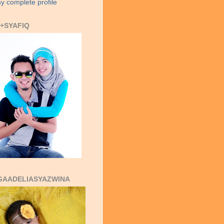
y complete profile
+SYAFIQ
GAADELIASYAZWINA