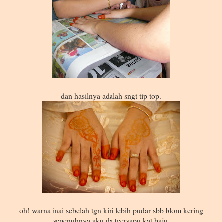
dan hasilnya adalah sngt tip top.
oh! warna inai sebelah tgn kiri lebih pudar sbb blom kering
sepenuhnya aku da teersapu kat baju.