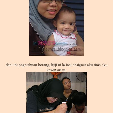
dan utk pngetahuan korang, kjiji ni la inai designer aku time aku
kawin ari tu.