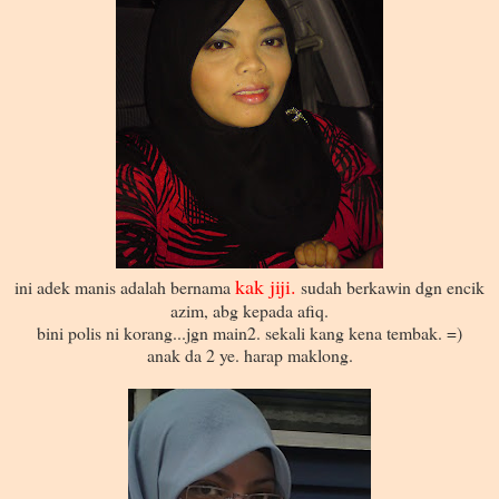
kak jiji.
ini adek manis adalah bernama
sudah berkawin dgn encik
azim, abg kepada afiq.
bini polis ni korang...jgn main2. sekali kang kena tembak. =)
anak da 2 ye. harap maklong.