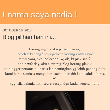
! nama saya nadia !
OCTOBER 10, 2010
Blog pilihan hari ini...
korang ingat x aku pernah tanya,
'boleh x kadang2 saya jadikan korang entry saya?
ramai yang ckp, boleeehh! =) ok, kt pick satu2.
nnti next2 day, aku citer tntg blog korang plak k.
utk blogger pertama ni, harus lah pentingkan yg lebih penting dulu.
kami harus sentiasa menyaport each other sbb kami adalah biras.
=)
kgg, sila belanja mkn secret resepi dgn kadar segera. huhu.