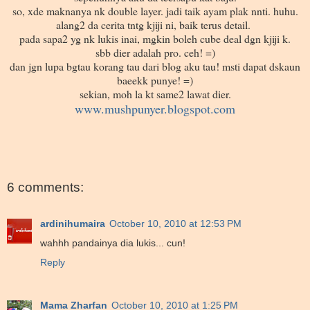
so, xde maknanya nk double layer. jadi taik ayam plak nnti. huhu.
alang2 da cerita tntg kjiji ni, baik terus detail.
pada sapa2 yg nk lukis inai, mgkin boleh cube deal dgn kjiji k.
sbb dier adalah pro. ceh! =)
dan jgn lupa bgtau korang tau dari blog aku tau! msti dapat dskaun
baeekk punye! =)
sekian, moh la kt same2 lawat dier.
www.mushpunyer.blogspot.com
6 comments:
ardinihumaira
October 10, 2010 at 12:53 PM
wahhh pandainya dia lukis... cun!
Reply
Mama Zharfan
October 10, 2010 at 1:25 PM