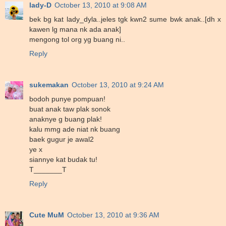
lady-D
October 13, 2010 at 9:08 AM
bek bg kat lady_dyla..jeles tgk kwn2 sume bwk anak..[dh x
kawen lg mana nk ada anak]
mengong tol org yg buang ni..
Reply
sukemakan
October 13, 2010 at 9:24 AM
bodoh punye pompuan!
buat anak taw plak sonok
anaknye g buang plak!
kalu mmg ade niat nk buang
baek gugur je awal2
ye x
siannye kat budak tu!
T_______T
Reply
Cute MuM
October 13, 2010 at 9:36 AM