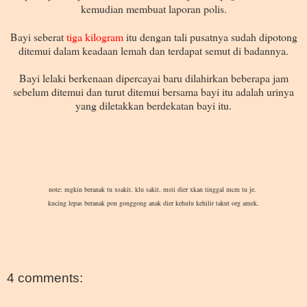
kemudian membuat laporan polis.
Bayi seberat
tiga kilogram
itu dengan tali pusatnya sudah dipotong
ditemui dalam keadaan lemah dan terdapat semut di badannya.
Bayi lelaki berkenaan dipercayai baru dilahirkan beberapa jam
sebelum ditemui dan turut ditemui bersama bayi itu adalah urinya
yang diletakkan berdekatan bayi itu.
note: mgkin beranak tu xsakit. klu sakit, msti dier xkan tinggal mcm tu je.
kucing lepas beranak pon gonggong anak dier kehulu kehilir takut org amek.
4 comments: