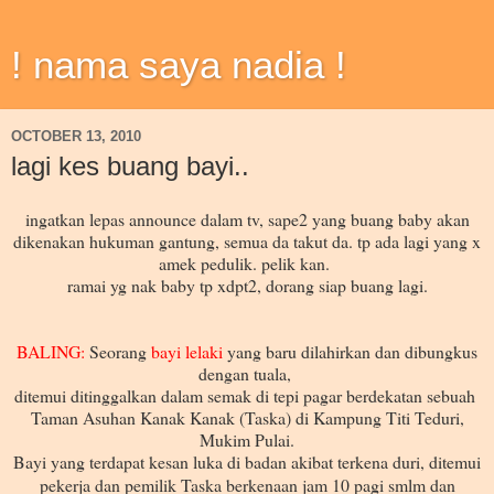
! nama saya nadia !
OCTOBER 13, 2010
lagi kes buang bayi..
ingatkan lepas announce dalam tv, sape2 yang buang baby akan
dikenakan hukuman gantung, semua da takut da. tp ada lagi yang x
amek pedulik. pelik kan.
ramai yg nak baby tp xdpt2, dorang siap buang lagi.
BALING:
Seorang
bayi lelaki
yang baru dilahirkan dan dibungkus
dengan tuala,
ditemui ditinggalkan dalam semak di tepi pagar berdekatan sebuah
Taman Asuhan Kanak Kanak (Taska) di Kampung Titi Teduri,
Mukim Pulai.
Bayi yang terdapat kesan luka di badan akibat terkena duri, ditemui
pekerja dan pemilik Taska berkenaan jam 10 pagi smlm dan