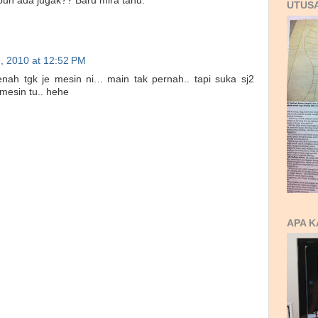
un ada jugak?? Baru mira tahu.
UTUS
, 2010 at 12:52 PM
nah tgk je mesin ni... main tak pernah.. tapi suka sj2
mesin tu.. hehe
APA K