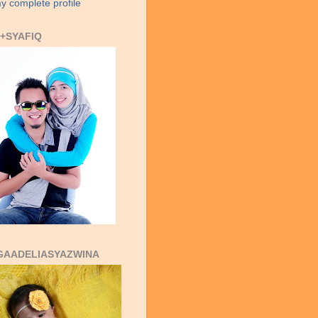
y complete profile
+SYAFIQ
GAADELIASYAZWINA