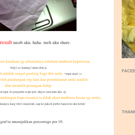
result
nasib aku. haha. meh aku share.
hui keadaan yg sebenarnya sebelum mmbuat keputusan.
*kdg2 ye, kadang2 main tibai je.
FACEB
ri adalah sangat penting bagi diri anda.
*tepat skali! =)
oleh pandangan org lain dan persekitaran anda sendiri
dlm memilih pasangan hdup.
a tepat. ko pengaruh la ape pon. afiq ni cinta mati aku. =p
alangan ttapi rasanya ia tidak akan mmbawa kesan yg serius.
nanya. kang tibe2 innalillah, siap ko pakcik purba! hancur ko aku ketuk!
THANK
 graf tu mnunjukkan percentage per 10.