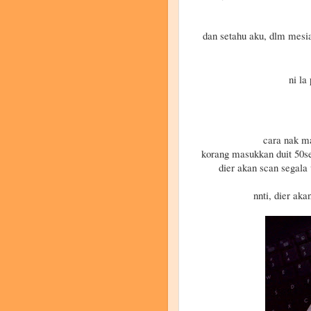
dan setahu aku, dlm mesia,
ni la
cara nak mai
korang masukkan duit 50se
dier akan scan segala 
nnti, dier aka