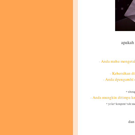
apakah
- Anda mahu mengeta
- Kebersihan di
- Anda dpengaruhi 
* xberap
- Anda mungkin ditimpa kem
* ye ke? konpem? xde mak
dan