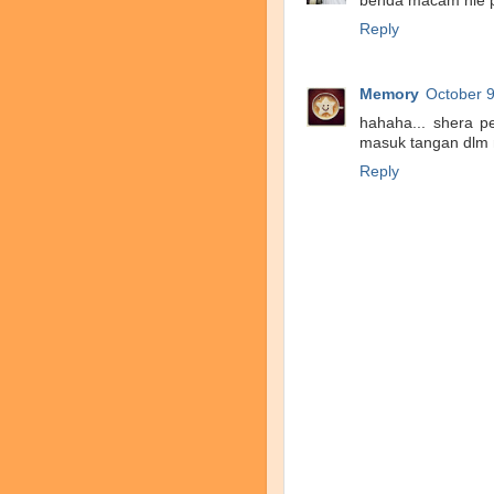
benda macam nie p
Reply
Memory
October 9
hahaha... shera pe
masuk tangan dlm 
Reply