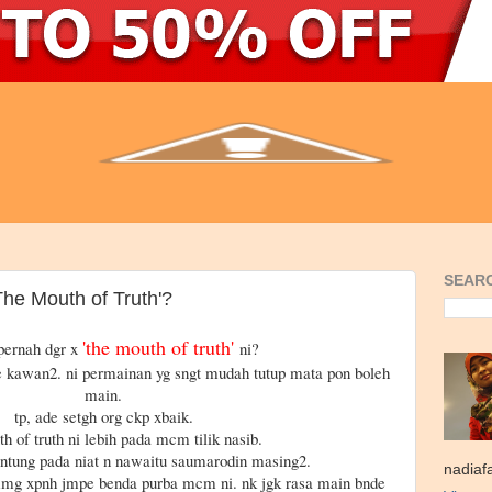
SEARC
he Mouth of Truth'?
'the mouth of truth'
pernah dgr x
ni?
 kawan2. ni permainan yg sngt mudah tutup mata pon boleh
main.
tp, ade setgh org ckp xbaik.
h of truth ni lebih pada mcm tilik nasib.
gantung pada niat n nawaitu saumarodin masing2.
nadiaf
 mmg xpnh jmpe benda purba mcm ni. nk jgk rasa main bnde