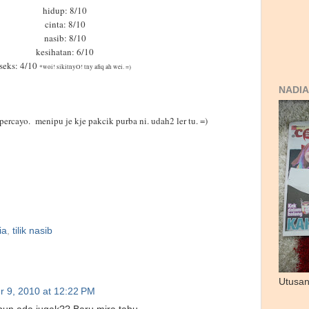
hidup: 8/10
cinta: 8/10
nasib: 8/10
kesihatan: 6/10
seks: 4/10
*woi! sikitnyO! tny afiq ah wei. =)
NADIA
ercayo. menipu je kje pakcik purba ni. udah2 ler tu. =)
ia
,
tilik nasib
Utusan
r 9, 2010 at 12:22 PM