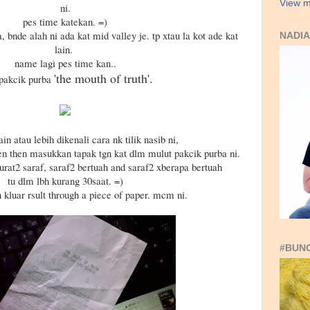
View m
ni.
pes time katekan. =)
 bnde alah ni ada kat mid valley je. tp xtau la kot ade kat
NADIA
lain.
name lagi pes time kan..
'the mouth of truth'.
 pakcik purba
n atau lebih dikenali cara nk tilik nasib ni,
n then masukkan tapak tgn kat dlm mulut pakcik purba ni.
urat2 saraf, saraf2 bertuah and saraf2 xberapa bertuah
tu dlm lbh kurang 30saat. =)
n kluar rsult through a piece of paper. mcm ni.
#BUN