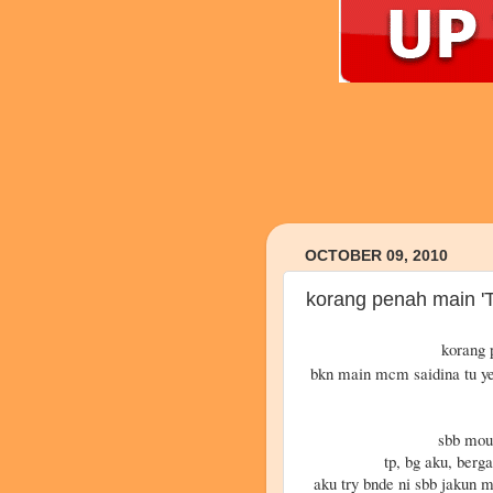
OCTOBER 09, 2010
korang penah main 'T
korang 
bkn main mcm saidina tu ye
sbb mout
tp, bg aku, ber
aku try bnde ni sbb jakun