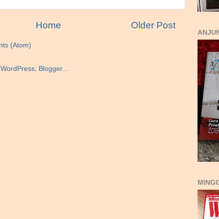
Home
Older Post
ANJUN
ts (Atom)
MING