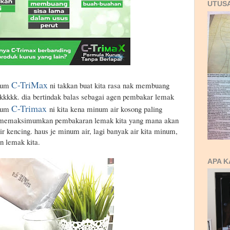
UTUS
C-TriMax
inum
ni takkan buat kita rasa nak membuang
takkkkk. dia bertindak balas sebagai agen pembakar lemak
C-Trimax
inum
ni kita kena minum air kosong paling
uk memaksimumkan pembakaran lemak kita yang mana akan
ir kencing. haus je minum air, lagi banyak air kita minum,
n lemak kita.
APA K