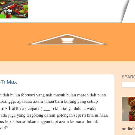
SEARC
-TriMax
n dah bulan februari yang nak masuk bulan march dah punn
 koranggg, apaaaaa azam tahun baru korang yang setiap
ing liattt
nak capai? (-___-') kita tanya duluuu wakk
a juga yang tergolong dalam golongan seperti kita ni haaa
rus lepas bersalinkan anggun tapi azam kemana, lemak
i :P
nadiaf