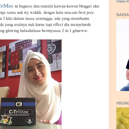
View m
TriMax
ni bagusss dan ramaiii kawan-kawan blogger aku
ruja sama nak try wakkk. dengar kata macam best jeee
NADIA
un 3 kilo dalam masa seminggu, ada yang membantu
 yang asalnya nak kurus tapi effect dia menyeluruh
ng-glowing halaahalaaa bestnyaaaa 2 in 1 gitueww.
#BUN