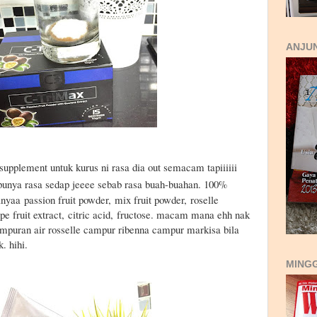
ANJUN
 supplement untuk kurus ni rasa dia out semacam tapiiiiii
unya rasa sedap jeeee sebab rasa buah-buahan. 100%
ranyaa
passion fruit powder,
mix fruit powder,
roselle
pe fruit extract,
citric acid,
fructose. macam mana ehh nak
ampuran air rosselle campur ribenna campur markisa bila
. hihi.
MING