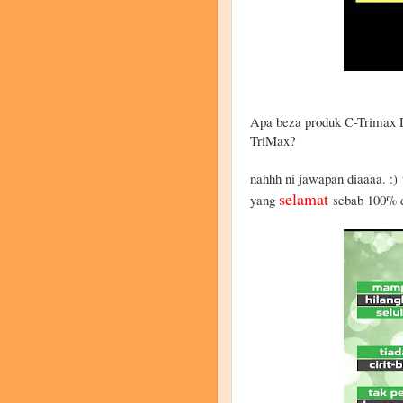
Apa beza produk C-Trimax 
TriMax?
nahhh ni jawapan diaaaa. :)
selamat
yang
sebab 100% 