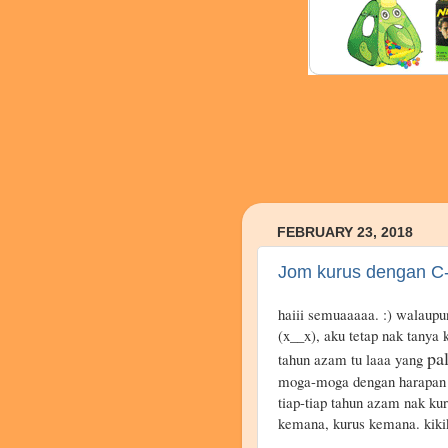
FEBRUARY 23, 2018
Jom kurus dengan C
haiii semuaaaaa. :) walaupu
(x__x), aku tetap nak tanya
pal
tahun azam tu laaa yang
moga-moga dengan harapan ad
tiap-tiap tahun azam nak ku
kemana, kurus kemana. kikik