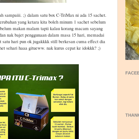
ah sampaiii. ;)
dalam satu box C-TriMax ni ada 15 sachet.
perubahan yang ketara kita boleh minum 1 sachet sebelum
sebelum makan malam tapii kalau korang macam sayang
dan nak bajet penggunaan dalam masa 15 hari, memadai
 satu hari pun ok jugakkkk still berkesan cuma effect dia
et sehari haaa gitueww. nak kurus cepat ke idokkk? ;)
FACEB
THANK