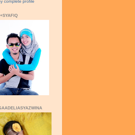
y complete profile
+SYAFIQ
GAADELIASYAZWINA