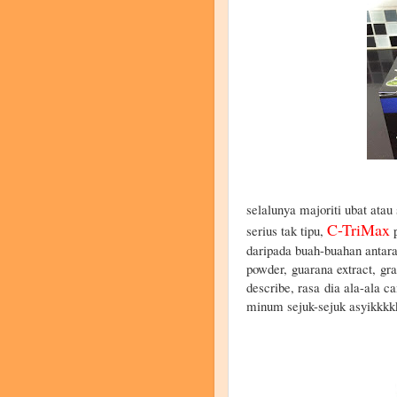
selalunya majoriti ubat atau
C-TriMax
serius tak tipu,
p
daripada buah-buahan anta
powder,
guarana extract,
gra
describe, rasa
dia ala-ala c
minum sejuk-sejuk asyikkkkk