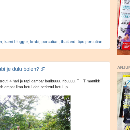
n
,
kami blogger
,
krabi
,
percutian
,
thailand
,
tips percutian
ANJUN
bi je dulu boleh? :P
ercuti 4 hari je tapi gambar beribuuuu ribuuuu. T__T mantikk
h empat lima ketul dari berketul-ketul :p