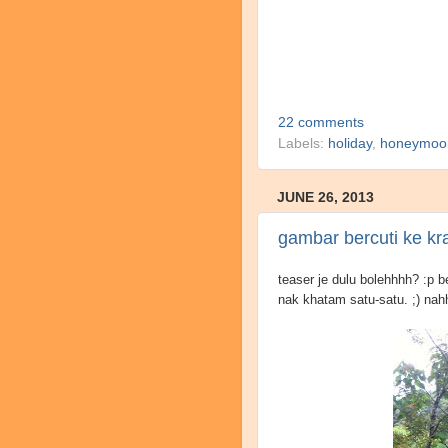
22 comments
Labels:
holiday
,
honeymoo
JUNE 26, 2013
gambar bercuti ke kra
teaser je dulu bolehhhh? :p b
nak khatam satu-satu. ;) nahh