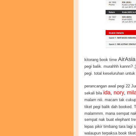
AirAsi
kitorang book time
pegi balik. murahhh kannn? ;)
pegi. total keseluruhan untuk 
perancangan awal pegi 22 Jun
ida
,
nory
,
mil
sekali bila
malam niii. macam tak cukup j
tiket pegi balik dah booked. 
malammm. mana sempat nak b
sempat nak buat elephant t
lepas pikir timbang tara lagi
walaupun terpaksa book tiket 