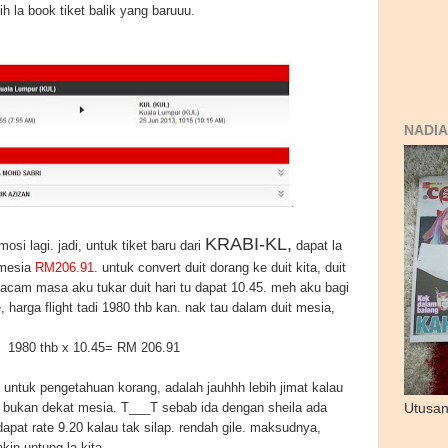
gih la book tiket balik yang baruuu.
NADIA
KRABI-KL,
osi lagi. jadi, untuk tiket baru dari
dapat la
 mesia
RM206.91.
untuk convert duit dorang ke duit kita, duit
 macam masa aku tukar duit hari tu dapat 10.45. meh aku bagi
 harga flight tadi 1980 thb kan. nak tau dalam duit mesia,
1980 thb x 10.45= RM 206.91
ntuk pengetahuan korang, adalah jauhhh lebih jimat kalau
i. bukan dekat mesia. T___T sebab ida dengan sheila ada
Utusan
 dapat rate 9.20 kalau tak silap. rendah gile. maksudnya,
kin untung la kita.