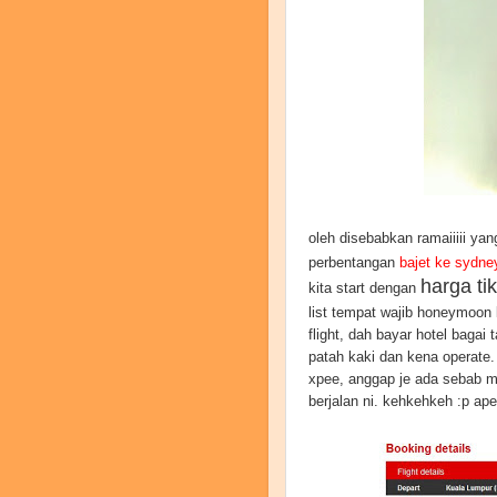
oleh disebabkan ramaiiiii y
perbentangan
bajet ke sydne
harga ti
kita start dengan
list tempat wajib honeymoon 
flight, dah bayar hotel bagai
patah kaki dan kena operate.
xpee, anggap je ada sebab m
berjalan ni. kehkehkeh :p apea