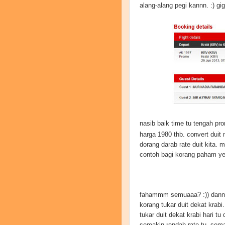
alang-alang pegi kannn. :) gi
nasib baik time tu tengah prom
harga 1980 thb. convert duit
dorang darab rate duit kita.
contoh bagi korang paham ye,
fahammm semuaaa? :)) dann u
korang tukar duit dekat krab
tukar duit dekat krabi hari tu
semakin rendah rate tu, sema