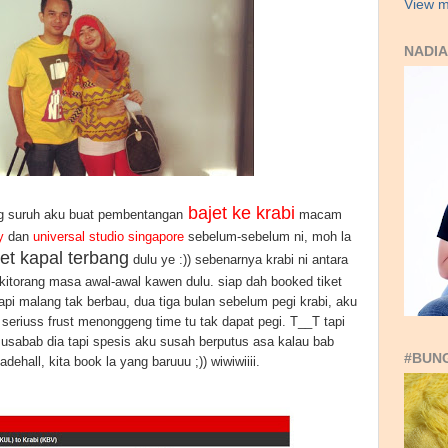
View m
NADIA
bajet ke krabi
ang suruh aku buat pembentangan
macam
y
dan
universal studio singapore
sebelum-sebelum ni, moh la
ket kapal terbang
dulu ye :)) sebenarnya krabi ni antara
kitorang masa awal-awal kawen dulu. siap dah booked tiket
 tapi malang tak berbau, dua tiga bulan sebelum pegi krabi, aku
 seriuss frust menonggeng time tu tak dapat pegi. T__T tapi
usabab dia tapi spesis aku susah berputus asa kalau bab
#BUN
dehall, kita book la yang baruuu ;)) wiwiwiiii.