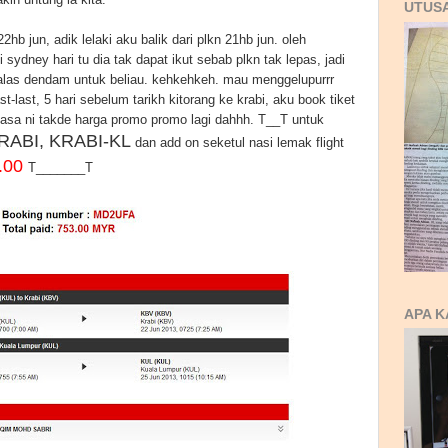
UTUS
22hb jun, adik lelaki aku balik dari plkn 21hb jun. oleh
 sydney hari tu dia tak dapat ikut sebab plkn tak lepas, jadi
alas dendam untuk beliau. kehkehkeh. mau menggelupurrr
st-last, 5 hari sebelum tarikh kitorang ke krabi, aku book tiket
. masa ni takde harga promo promo lagi dahhh. T__T untuk
RABI, KRABI-KL
dan add on seketul nasi lemak flight
.00
T_______T
APA K