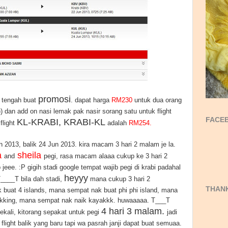
a
promosi
tengah buat
. dapat harga
RM230
untuk dua orang
) dan add on nasi lemak pak nasir sorang satu untuk flight
FACEB
KL-KRABI, KRABI-KL
flight
adalah
RM254.
 2013, balik 24 Jun 2013. kira macam 3 hari 2 malam je la.
a
sheila
and
pegi, rasa macam alaaa cukup ke 3 hari 2
eee. :P gigih stadi google tempat wajib pegi di krabi padahal
heyyy
T____T bila dah stadi,
mana cukup 3 hari 2
THANK
uat 4 islands, mana sempat nak buat phi phi island, mana
rekking, mana sempat nak naik kayakkk. huwaaaaa. T___T
4 hari 3 malam.
 sekali, kitorang sepakat untuk pegi
jadi
flight balik yang baru tapi wa pasrah janji dapat buat semuaa.