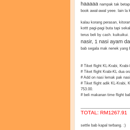
haaaaa
nampak tak betapa
book awal-awal yeee. lain la 
kalau korang perasan, kitoran
kottt pagi-pagi buta tapi sek
terus beli by cash. kuikuikui.
nasir, 1 nasi ayam da
bab segala mak nenek yang be
# Tiket flight KL-Krabi, Krab
# Tiket flight Krabi-KL dua 
# Add on nasi lemak pak nasi
# Tiket flight adik KL-Krabi,
753.00.
# beli makanan time flight ba
________________________
TOTAL: RM1267.91
settle bab kapal terbang. :)