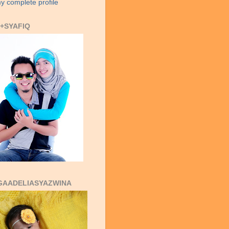
y complete profile
+SYAFIQ
GAADELIASYAZWINA