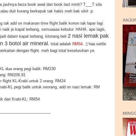
 jauhnya beza book awal dan book last minit? T___T sila
kalau duit korang berkepuk tak habis meh bak sikit :p
ANJUN
g tak add on makanan time flight balik konon tak lapar lagi
ali naik je kapal terbang, semuaaaa kebulur. HAHA. ape lagiii,
2 nasi lemak pak
 jadi dalam kapal terbang, kitorang beli
n 3 botol air mineral.
total adalah
RM54.
:) haa settle
rkaitan dengan flight. meh bagi total keseluruhan ye.
i-KL dua orang pegi balik: RM230
orang: RM206.91
r flight KL-Krabi untuk 2 orang: RM24
 Krabi-KL pegi balik untuk seorang, add on nasi lemak: RM
lik dari Krabi-KL: RM54
________________________
MING