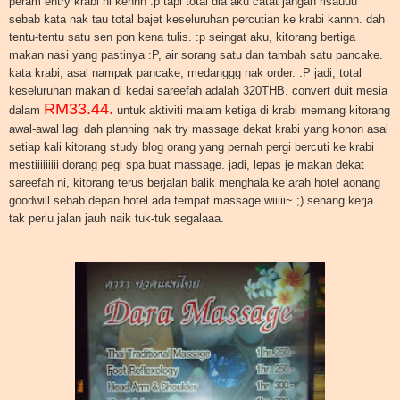
peram entry krabi ni kennn :p tapi total dia aku catat jangan risauuu
sebab kata nak tau total bajet keseluruhan percutian ke krabi kannn. dah
tentu-tentu satu sen pon kena tulis. :p seingat aku, kitorang bertiga
makan nasi yang pastinya :P, air sorang satu dan tambah satu pancake.
kata krabi, asal nampak pancake, medanggg nak order. :P jadi, total
keseluruhan makan di kedai sareefah adalah 320THB. convert duit mesia
RM33.44.
dalam
untuk aktiviti malam ketiga di krabi memang kitorang
awal-awal lagi dah planning nak try massage dekat krabi yang konon asal
setiap kali kitorang study blog orang yang pernah pergi bercuti ke krabi
mestiiiiiiiii dorang pegi spa buat massage. jadi, lepas je makan dekat
sareefah ni, kitorang terus berjalan balik menghala ke arah hotel aonang
goodwill sebab depan hotel ada tempat massage wiiiii~ ;) senang kerja
tak perlu jalan jauh naik tuk-tuk segalaaa.