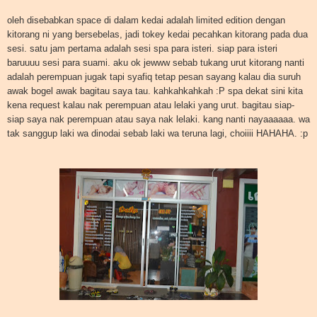
oleh disebabkan space di dalam kedai adalah limited edition dengan
kitorang ni yang bersebelas, jadi tokey kedai pecahkan kitorang pada dua
sesi. satu jam pertama adalah sesi spa para isteri. siap para isteri
baruuuu sesi para suami. aku ok jewww sebab tukang urut kitorang nanti
adalah perempuan jugak tapi syafiq tetap pesan sayang kalau dia suruh
awak bogel awak bagitau saya tau. kahkahkahkah :P spa dekat sini kita
kena request kalau nak perempuan atau lelaki yang urut. bagitau siap-
siap saya nak perempuan atau saya nak lelaki. kang nanti nayaaaaaa. wa
tak sanggup laki wa dinodai sebab laki wa teruna lagi, choiiii HAHAHA. :p