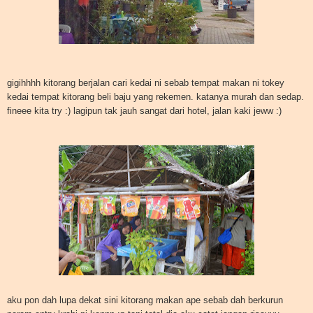
gigihhhh kitorang berjalan cari kedai ni sebab tempat makan ni tokey
kedai tempat kitorang beli baju yang rekemen. katanya murah dan sedap.
fineee kita try :) lagipun tak jauh sangat dari hotel, jalan kaki jeww :)
aku pon dah lupa dekat sini kitorang makan ape sebab dah berkurun