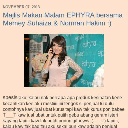
NOVEMBER 07, 2013
Majlis Makan Malam EPHYRA bersama
Memey Suhaiza & Norman Hakim :)
spesis
aku, kalau nak beli apa-apa produk kesihatan keee
kecantikan kee aku mestiiiiiiiii tengok si penjual tu dulu
contohnya kaw jual ubat kurus tapi kaw tak kurus pon babee
T___T kaw jual ubat untuk putih gebu abang geram isteri
sayang tapiiii kaw tak putih ponnn gitueww. (-___-') tapiiii,
kalau kaw tak bagitau aku sekalipun kaw adalah penjual