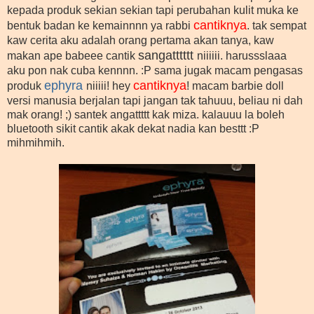
kepada produk sekian sekian tapi perubahan kulit muka ke
cantiknya
bentuk badan ke kemainnnn ya rabbi
. tak sempat
kaw cerita aku adalah orang pertama akan tanya, kaw
sangatttttt
makan ape babeee cantik
niiiiii. harussslaaa
aku pon nak cuba kennnn. :P sama jugak macam pengasas
ephyra
cantiknya
produk
niiiii! hey
! macam barbie doll
versi manusia berjalan tapi jangan tak tahuuu, beliau ni dah
mak orang! ;) santek angattttt kak miza. kalauuu la boleh
bluetooth sikit cantik akak dekat nadia kan besttt :P
mihmihmih.