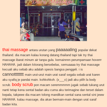
thai massage
paaaaaling
antara urutan yang
popular dekat
thailand. dia macam kalau korang datang thailand tapi tak try thai
massage ibarat minum air tanpa gula. kemainnnn perumpamaan hoverrr
HAHAHA. jadi dalam kitorang bersebelas, semuaaaa try thai massage
kecuali aku sebab aku adalah spesis bangsa penggeli. i is
cannotttttttt
main urut-urut main urat saraf segala sebab urat karen
aku syafiq je pandai main. kohkohkoh. (x___x) jadi aku pilih la body
body scrub
scrub.
pon macam seremmmmm jugak sebab tukang urut
nanti tetap kena sental badan aku cuma aku terimagine dan terset dalam
kepala, takpeee dia macam tolong mandikan sental sana sental sini jeww
HAHAHA. kalau massage, dia akan bermain-main dengan urat saraf
badan kita.