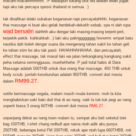
macam-macammmmm. :P walaupun tukang urut dia adalah lelaki jugak
tapi aku tak percaya spesis thailand ni semua. :)
tak dinafikan lelaki sukakan keganasan tapi percayalahhhh, keganasan
thai massage ni buat aku gelak berdekah-dekahh sebab, spa ni dah rupa
wad bersalin
dahhhh aku dengar laki masing-masing terjerit-jerit,
terpekik-pekik. kahkahkah. ;) laki aku palingggggggg hoverrrrr. empat batu
nautika dah boleh dengar suara dia mengerang tahan sakit ke tahan geli
ke tahan stim ke aku tak pasti. HAHAHHAHAHAA. dan percayalah,
effect thai massage, tak masal laki wa jalan terkangkang kangkang sakit
peha selama semingguuuu. muehehhehe :P jadi total habis di Dara
Massage adalah 500THB untuk dua orang thai massage, 450 THB untuk
body scrub. jumlah keseluruhan adalah 950THB. convert duit mesia
RM99.27.
dalam
settle bermassage segala, malam masih muda kennnn. moh la kita
menghabiskan saki baki duit thai di ao nang. naik la tuk-tuk pegi ao nang
seperti biasa 3 orang 60THB. convert duit mesia
RM6.27.
sepanjang dekat ao nang town malam tu, sempat aku beli seketul tote
bag 150THB, t-shirt chang redbull ape nama ntah adik aku punya
250THB, beberapa ketul FM 200THB, rokok ape ntah lupa 660THBB, roti