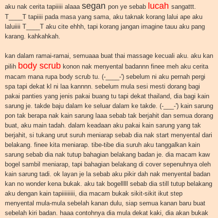
segan
lucah
aku nak cerita tapiiiii alaaa
pon ye sebab
sangattt.
T____T tapiiii pada masa yang sama, aku taknak korang lalui ape aku
laluiiii T____T aku cite ehhh, tapi korang jangan imagine tauu aku pang
karang. kahkahkah.
kan dalam ramai-ramai, semuaaa buat thai massage kecuali aku. aku kan
body scrub
pilih
konon nak menyental badannn finee meh aku cerita
macam mana rupa body scrub tu. (-____-') sebelum ni aku pernah pergi
spa tapi dekat kl ni laa kannnn. sebelum mula sesi mesti dorang bagi
pakai panties yang jenis pakai buang tu tapi dekat thailand, dia bagi kain
sarung je. takde baju dalam ke seluar dalam ke takde. (-___-') kain sarung
pon tak berapa nak kain sarung laaa sebab tak berjahit dan semua dorang
buat, aku main tadah. dalam keadaan aku pakai kain sarung yang tak
berjahit, si tukang urut suruh meniarap sebab dia nak start menyental dari
belakang. finee kita meniarap. tibe-tibe dia suruh aku tanggalkan kain
sarung sebab dia nak tutup bahagian belakang badan je. dia macam kaw
bogel sambil meniarap, tapi bahagian belakang di cover sepenuhnya oleh
kain sarung tadi. ok layan je la sebab aku pikir dah nak menyental badan
kan no wonder kena bukak. aku tak bogelllll sebab dia still tutup belakang
aku dengan kain tapiiiiiiiii, dia macam bukak sikit-sikit ikut step
menyental mula-mula sebelah kanan dulu, siap semua kanan baru buat
sebelah kiri badan. haaa contohnya dia mula dekat kaki, dia akan bukak