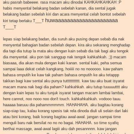
aku pasrah babeeee. rasa macam aku dinodai KAHKAHKAHKAH :P
habis menyental belakang badan sebelah kanan, dia sental jugak
belakang badan sebelah kiri dan acara menyental celah bontot sebelah
huwaaaaaaaaaaaaaaaaaaaaa
kiri tetap berlaku T___T
T____T
lepas siap belakang badan, dia suruh aku pusing depan sebab dia nak
menyental bahagian badan sebelah depan. kira aku sekarang menghadap
dia tapi dia tutup la mata aku dengan kain sebab dia tak bagi aku tengok
dia menyental. aku pon tak sanggup nak tengok kahkahkah. ;)) macam
biasaaa, dia akan mula dengan kaki kanan. sental kaki, peha semua
sampai laaa dekat celah kangkang, hoiiiii no no noooooo. kaw paham
bahasa omputih ke kaw tak paham bahasa omputih ke aku tetappp
takkan bagi kaw sental aku punya tuttttttttttt. kaw tau aku buat isyarat
macam mana nak bagi dia paham? kahkahkah. aku tutup tuuuuutttt aku
dengan kain lepas tu aku tunjuk isyarat tangan macam lambai lambai,
here cannot, noo nooo noo don't touch. kahkahkahkah. vodooo tauu.
haaaaa baruuu dia pahammmmmm. HAHAHAHA. aku bagitau korang
siap-siap tau, kalau korang spesis tak rela dinoda diuli uli selain dari laki
atau bini korang, baik korang bagitau awal-awal. jangan sampai time
menguli baru nak bersilat no no no bagai. HAHAHA. so time syafiq
berthai massage, awal-awal lagiii aku dah pesannnnn. kaw jangan