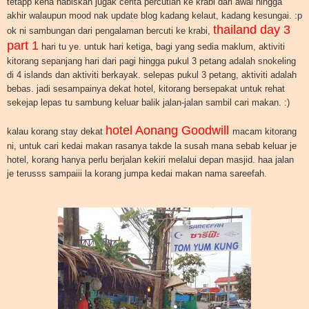
tetapp kena habiskan jugak cerita percutian ke krabi dari awal hingga
akhir walaupun mood nak update blog kadang kelaut, kadang kesungai. :p
thailand day 3
ok ni sambungan dari pengalaman bercuti ke krabi,
part 1
hari tu ye. untuk hari ketiga, bagi yang sedia maklum, aktiviti
kitorang sepanjang hari dari pagi hingga pukul 3 petang adalah snokeling
di 4 islands dan aktiviti berkayak. selepas pukul 3 petang, aktiviti adalah
bebas. jadi sesampainya dekat hotel, kitorang bersepakat untuk rehat
sekejap lepas tu sambung keluar balik jalan-jalan sambil cari makan. :)
hotel Aonang Goodwill
kalau korang stay dekat
macam kitorang
ni, untuk cari kedai makan rasanya takde la susah mana sebab keluar je
hotel, korang hanya perlu berjalan kekiri melalui depan masjid. haa jalan
je terusss sampaiii la korang jumpa kedai makan nama sareefah.