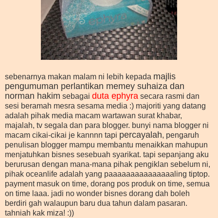
majlis
sebenarnya makan malam ni lebih kepada
pengumuman perlantikan memey suhaiza dan
norman hakim
duta ephyra
sebagai
secara rasmi dan
sesi beramah mesra sesama media :) majoriti yang datang
adalah pihak media macam wartawan surat khabar,
majalah, tv segala dan para blogger. bunyi nama blogger ni
percayalah
macam cikai-cikai je kannnn tapi
, pengaruh
penulisan blogger mampu membantu menaikkan mahupun
menjatuhkan bisnes sesebuah syarikat. tapi sepanjang aku
berurusan dengan mana-mana pihak pengiklan sebelum ni,
pihak oceanlife adalah yang paaaaaaaaaaaaaaaling tiptop.
payment masuk on time, dorang pos produk on time, semua
on time laaa. jadi no wonder bisnes dorang dah boleh
berdiri gah walaupun baru dua tahun dalam pasaran.
tahniah kak miza! :))