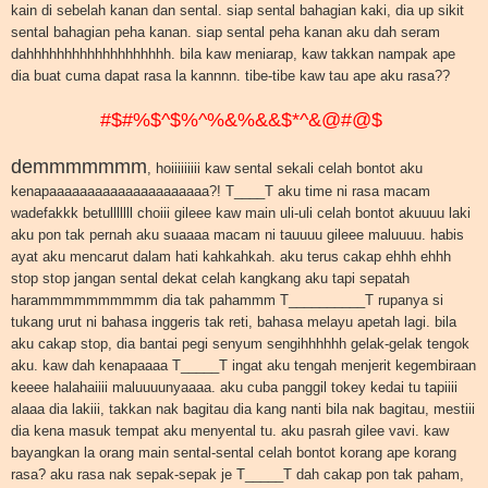
kain di sebelah kanan dan sental. siap sental bahagian kaki, dia up sikit
sental bahagian peha kanan. siap sental peha kanan aku dah seram
dahhhhhhhhhhhhhhhhhhh. bila kaw meniarap, kaw takkan nampak ape
dia buat cuma dapat rasa la kannnn. tibe-tibe kaw tau ape aku rasa??
#$#%$^$%^%&%&&$*^&@#@$
demmmmmmm
, hoiiiiiiiii kaw sental sekali celah bontot aku
kenapaaaaaaaaaaaaaaaaaaaaa?! T____T aku time ni rasa macam
wadefakkk betulllllll choiii gileee kaw main uli-uli celah bontot akuuuu laki
aku pon tak pernah aku suaaaa macam ni tauuuu gileee maluuuu. habis
ayat aku mencarut dalam hati kahkahkah. aku terus cakap ehhh ehhh
stop stop jangan sental dekat celah kangkang aku tapi sepatah
harammmmmmmmmm dia tak pahammm T__________T rupanya si
tukang urut ni bahasa inggeris tak reti, bahasa melayu apetah lagi. bila
aku cakap stop, dia bantai pegi senyum sengihhhhhh gelak-gelak tengok
aku. kaw dah kenapaaaa T_____T ingat aku tengah menjerit kegembiraan
keeee halahaiiii maluuuunyaaaa. aku cuba panggil tokey kedai tu tapiiii
alaaa dia lakiii, takkan nak bagitau dia kang nanti bila nak bagitau, mestiii
dia kena masuk tempat aku menyental tu. aku pasrah gilee vavi. kaw
bayangkan la orang main sental-sental celah bontot korang ape korang
rasa? aku rasa nak sepak-sepak je T_____T dah cakap pon tak paham,