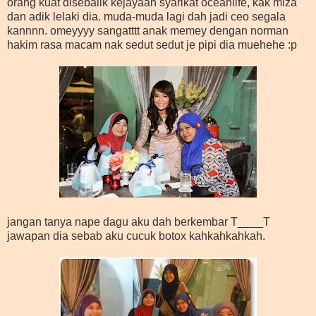
orang kuat disebalik kejayaan syarikat oceanlife, kak miza
dan adik lelaki dia. muda-muda lagi dah jadi ceo segala
kannnn. omeyyyy sangatttt anak memey dengan norman
hakim rasa macam nak sedut sedut je pipi dia muehehe :p
jangan tanya nape dagu aku dah berkembar T____T
jawapan dia sebab aku cucuk botox kahkahkahkah.