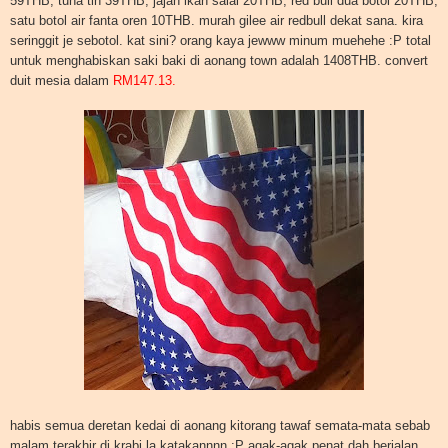
59THB, tuna tin 39THB, jajan ikan salai 20THB, red bull dua botol 20THB,
satu botol air fanta oren 10THB. murah gilee air redbull dekat sana. kira
seringgit je sebotol. kat sini? orang kaya jewww minum muehehe :P total
untuk menghabiskan saki baki di aonang town adalah 1408THB. convert
duit mesia dalam
RM147.13.
habis semua deretan kedai di aonang kitorang tawaf semata-mata sebab
malam terakhir di krabi la katakannnn :P agak-agak penat dah berjalan,