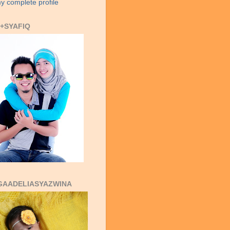
y complete profile
+SYAFIQ
GAADELIASYAZWINA