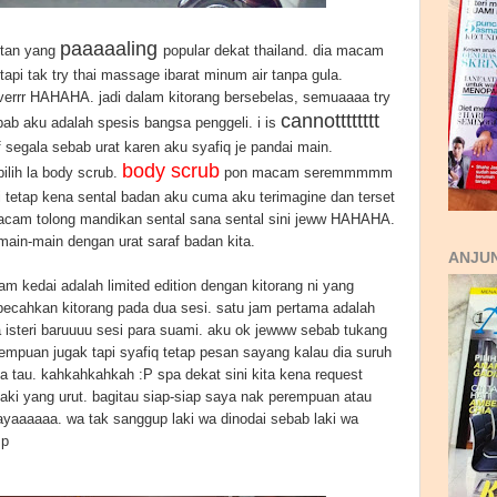
paaaaaling
utan yang
popular dekat thailand. dia macam
tapi tak try thai massage ibarat minum air tanpa gula.
rrr HAHAHA. jadi dalam kitorang bersebelas, semuaaaa try
cannotttttttt
ab aku adalah spesis bangsa penggeli. i is
f segala sebab urat karen aku syafiq je pandai main.
body scrub
ilih la body scrub.
pon macam seremmmmm
i tetap kena sental badan aku cuma aku terimagine dan terset
acam tolong mandikan sental sana sental sini jeww HAHAHA.
main-main dengan urat saraf badan kita.
ANJUN
am kedai adalah limited edition dengan kitorang ni yang
 pecahkan kitorang pada dua sesi. satu jam pertama adalah
ra isteri baruuuu sesi para suami. aku ok jewww sebab tukang
erempuan jugak tapi syafiq tetap pesan sayang kalau dia suruh
 tau. kahkahkahkah :P spa dekat sini kita kena request
aki yang urut. bagitau siap-siap saya nak perempuan atau
nayaaaaaa. wa tak sanggup laki wa dinodai sebab laki wa
:p