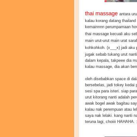
thai massage
antara ur
kalau korang datang thailand 
kemainnnn perumpamaan hove
thai massage kecuali aku seb
main urut-urut main urat sara
kohkohkoh. (x___x) jadi aku p
jugak sebab tukang urut nant
dalam kepala, takpeee dia m
kalau massage, dia akan ber
oleh disebabkan space di dal
bersebelas, jadi tokey kedai
sesi spa para isteri. siap pa
urut kitorang nanti adalah p
awak bogel awak bagitau saya
kalau nak perempuan atau lel
saya nak lelaki. kang nanti 
teruna lagi, choiiii HAHAHA. 