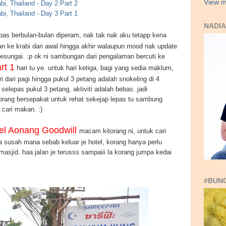
View m
bi, Thailand - Day 2 Part 2
bi, Thailand - Day 3 Part 1
NADIA
as berbulan-bulan diperam, nak tak nak aku tetapp kena
ian ke krabi dari awal hingga akhir walaupun mood nak update
esungai. :p ok ni sambungan dari pengalaman bercuti ke
rt 1
hari tu ye. untuk hari ketiga, bagi yang sedia maklum,
ri dari pagi hingga pukul 3 petang adalah snokeling di 4
 selepas pukul 3 petang, aktiviti adalah bebas. jadi
torang bersepakat untuk rehat sekejap lepas tu sambung
l cari makan. :)
el Aonang Goodwill
macam kitorang ni, untuk cari
 susah mana sebab keluar je hotel, korang hanya perlu
 masjid. haa jalan je terusss sampaiii la korang jumpa kedai
#BUN