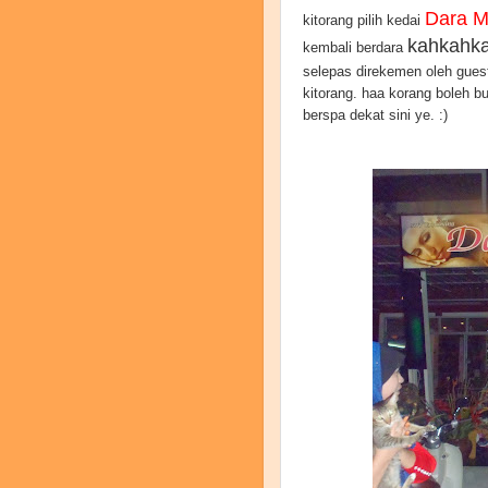
Dara 
kitorang pilih kedai
kahkahk
kembali berdara
selepas direkemen oleh gues
kitorang. haa korang boleh b
berspa dekat sini ye. :)