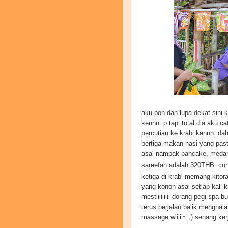
aku pon dah lupa dekat sini 
kennn :p tapi total dia aku c
percutian ke krabi kannn. dah
bertiga makan nasi yang past
asal nampak pancake, medangg
sareefah adalah 320THB. con
ketiga di krabi memang kitor
yang konon asal setiap kali k
mestiiiiiiiii dorang pegi spa 
terus berjalan balik menghal
massage wiiiii~ ;) senang kerj