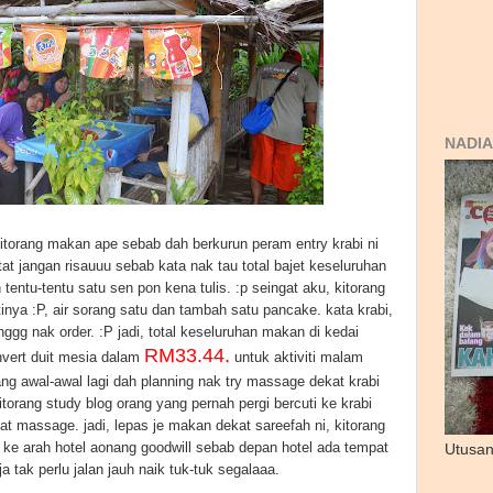
NADIA
kitorang makan ape sebab dah berkurun peram entry krabi ni
atat jangan risauuu sebab kata nak tau total bajet keseluruhan
 tentu-tentu satu sen pon kena tulis. :p seingat aku, kitorang
inya :P, air sorang satu dan tambah satu pancake. kata krabi,
g nak order. :P jadi, total keseluruhan makan di kedai
RM33.44.
vert duit mesia dalam
untuk aktiviti malam
ang awal-awal lagi dah planning nak try massage dekat krabi
itorang study blog orang yang pernah pergi bercuti ke krabi
buat massage. jadi, lepas je makan dekat sareefah ni, kitorang
a ke arah hotel aonang goodwill sebab depan hotel ada tempat
Utusan
a tak perlu jalan jauh naik tuk-tuk segalaaa.