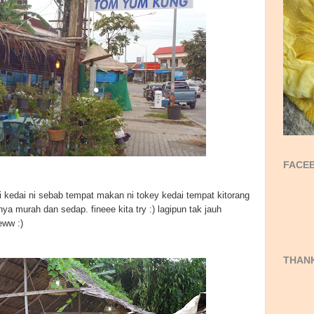
FACEB
ri kedai ni sebab tempat makan ni tokey kedai tempat kitorang
ya murah dan sedap. fineee kita try :) lagipun tak jauh
jeww :)
THANK