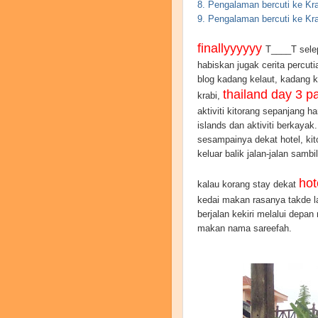
8. Pengalaman bercuti ke Kra
9. Pengalaman bercuti ke Kra
finallyyyyyy
T____T selep
habiskan jugak cerita percut
blog kadang kelaut, kadang k
thailand day 3 pa
krabi,
aktiviti kitorang sepanjang ha
islands dan aktiviti berkayak.
sesampainya dekat hotel, ki
keluar balik jalan-jalan sambi
hot
kalau korang stay dekat
kedai makan rasanya takde la
berjalan kekiri melalui depan
makan nama sareefah.