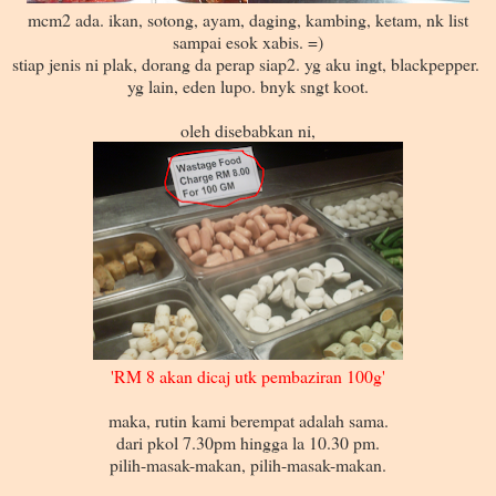
mcm2 ada. ikan, sotong, ayam, daging, kambing, ketam, nk list
sampai esok xabis. =)
stiap jenis ni plak, dorang da perap siap2. yg aku ingt, blackpepper.
yg lain, eden lupo. bnyk sngt koot.
oleh disebabkan ni,
'RM 8 akan dicaj utk pembaziran 100g'
maka, rutin kami berempat adalah sama.
dari pkol 7.30pm hingga la 10.30 pm.
pilih-masak-makan, pilih-masak-makan.