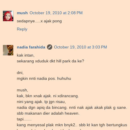
mush
October 19, 2010 at 2:08 PM
sedapnye.....x ajak pong
Reply
nadia farahida
October 19, 2010 at 3:03 PM
kak intan,
sekarang xduduk dkt hill park da ke?
dni,
mgkin nnti nadia pos. huhuhu
mush,
kak, bkn xnak ajak. ni xdirancang.
nini yang ajak. tp jgn risau,
nadia dgn apiq da bincang. nnti nak ajak akak plak g sane.
sbb makanan dier adalah heaven.
tapi.......
kang menyesal plak mkn bnyk2.. sbb kt kan tgh bertungkus