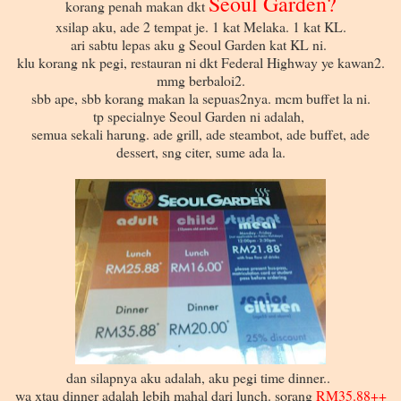
Seoul Garden
?
korang penah makan dkt
xsilap aku, ade 2 tempat je. 1 kat Melaka. 1 kat KL.
ari sabtu lepas aku g Seoul Garden kat KL ni.
klu korang nk pegi, restauran ni dkt Federal Highway ye kawan2.
mmg berbaloi2.
sbb ape, sbb korang makan la sepuas2nya. mcm buffet la ni.
tp specialnye Seoul Garden ni adalah,
semua sekali harung. ade grill, ade steambot, ade buffet, ade
dessert, sng citer, sume ada la.
dan silapnya aku adalah, aku pegi time dinner..
wa xtau dinner adalah lebih mahal dari lunch. sorang
RM35.88++