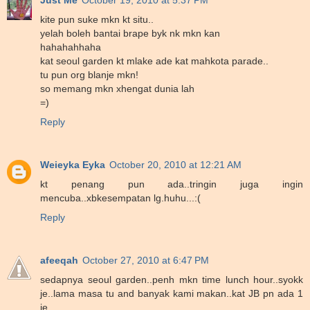
kite pun suke mkn kt situ..
yelah boleh bantai brape byk nk mkn kan
hahahahhaha
kat seoul garden kt mlake ade kat mahkota parade..
tu pun org blanje mkn!
so memang mkn xhengat dunia lah
=)
Reply
Weieyka Eyka
October 20, 2010 at 12:21 AM
kt penang pun ada..tringin juga ingin
mencuba..xbkesempatan lg.huhu...:(
Reply
afeeqah
October 27, 2010 at 6:47 PM
sedapnya seoul garden..penh mkn time lunch hour..syokk
je..lama masa tu and banyak kami makan..kat JB pn ada 1
je..