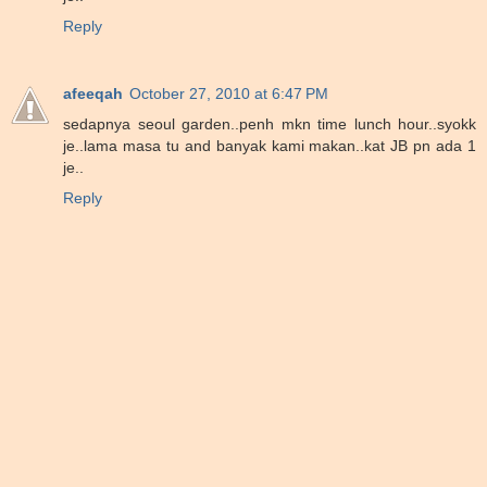
Reply
afeeqah
October 27, 2010 at 6:47 PM
sedapnya seoul garden..penh mkn time lunch hour..syokk
je..lama masa tu and banyak kami makan..kat JB pn ada 1
je..
Reply