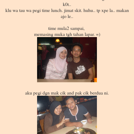
k0t..
klu wa tau wa pegi time lunch. jimat skit. huhu.. tp xpe la.. makan
ajo le..
time mula2 sampai,
memasing muka tgh tahan lapar. =)
aku pegi dgn mak cik and pak cik berdua ni.