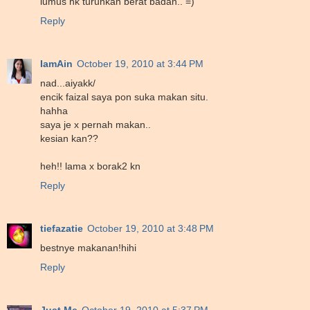
lumus nk turunkan berat badan.. =)
Reply
IamAin
October 19, 2010 at 3:44 PM
nad...aiyakk/
encik faizal saya pon suka makan situ.
hahha
saya je x pernah makan..
kesian kan??
heh!! lama x borak2 kn
Reply
tiefazatie
October 19, 2010 at 3:48 PM
bestnye makanan!hihi
Reply
Just Me
October 19, 2010 at 5:37 PM