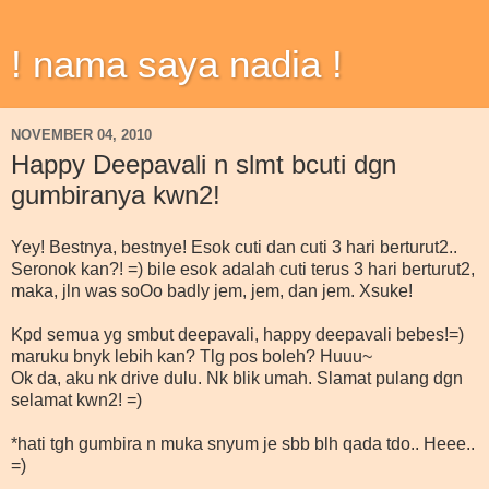
! nama saya nadia !
NOVEMBER 04, 2010
Happy Deepavali n slmt bcuti dgn
gumbiranya kwn2!
Yey! Bestnya, bestnye! Esok cuti dan cuti 3 hari berturut2..
Seronok kan?! =) bile esok adalah cuti terus 3 hari berturut2,
maka, jln was soOo badly jem, jem, dan jem. Xsuke!
Kpd semua yg smbut deepavali, happy deepavali bebes!=)
maruku bnyk lebih kan? Tlg pos boleh? Huuu~
Ok da, aku nk drive dulu. Nk blik umah. Slamat pulang dgn
selamat kwn2! =)
*hati tgh gumbira n muka snyum je sbb blh qada tdo.. Heee..
=)