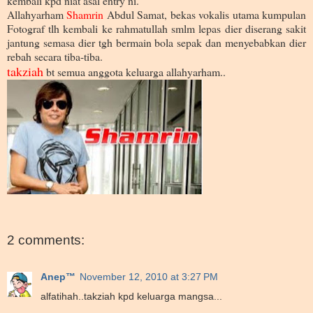
kembali kpd niat asal entry ni.
Allahyarham
Shamrin
Abdul Samat, bekas vokalis utama kumpulan
Fotograf tlh kembali ke rahmatullah smlm lepas dier diserang sakit
jantung semasa dier tgh bermain bola sepak dan menyebabkan dier
rebah secara tiba-tiba.
takziah
bt semua anggota keluarga allahyarham..
2 comments:
Anep™
November 12, 2010 at 3:27 PM
alfatihah..takziah kpd keluarga mangsa...