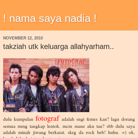
! nama saya nadia !
NOVEMBER 12, 2010
takziah utk keluarga allahyarham..
fotograf
dulu kumpulan
adalah sngt femes kan? lagu dorang
semua mmg tangkap lentok. mcm mane aku tau? sbb dulu saya
adalah minah jiwang berkarat. skrg da rock beb! huhu. =) ok,