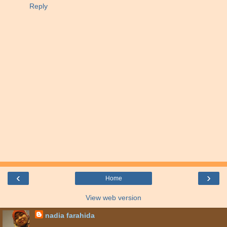
Reply
‹
›
Home
View web version
nadia farahida