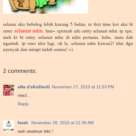
selama aku bebelog lebih kurang 5 bulan, ni first time kot aku bt
selamat mlm.
entry
huu~ xpernah ada entry selamat mlm. tp xpe,
meh kt bt entry selamat mlm di mlm pertama. hehe. mata dah
ngantuk. tp xmo tdor lagi. ok la, selamat mlm kawan2! tdur dgn
nyenyak dan mimpi indah semua! =)
2 comments:
aNa d'sKoDenG
November 27, 2010 at 11:53 PM
nite2...
Reply
farah
November 28, 2010 at 12:36 AM
wah awalnye tido !