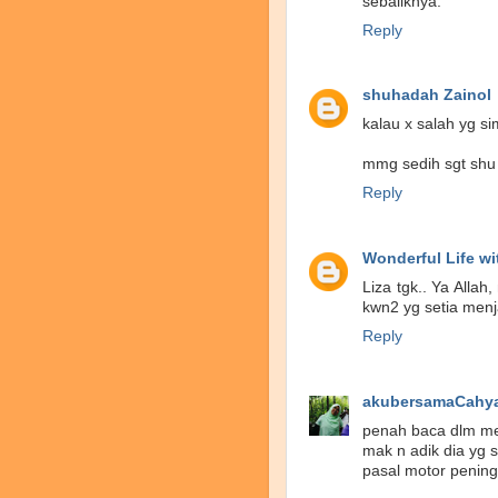
sebaliknya.
Reply
shuhadah Zainol
kalau x salah yg si
mmg sedih sgt shu 
Reply
Wonderful Life w
Liza tgk.. Ya Alla
kwn2 yg setia menja
Reply
akubersamaCahy
penah baca dlm met
mak n adik dia yg 
pasal motor peningg