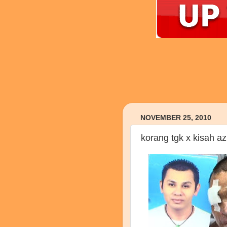
NOVEMBER 25, 2010
korang tgk x kisah a