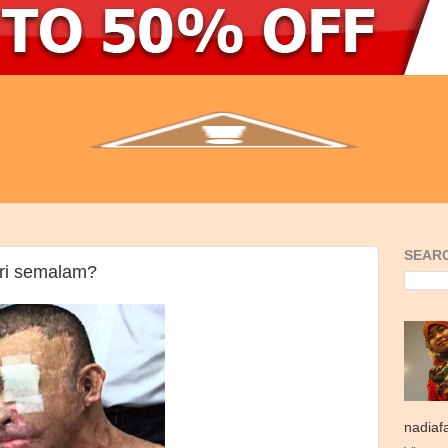
SEARC
zri semalam?
nadiaf