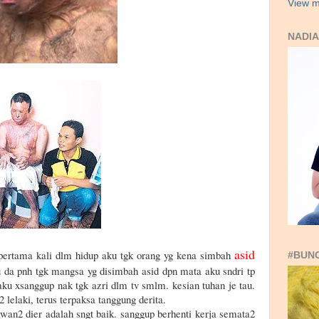
View m
NADIA
asid
i pertama kali dlm hidup aku tgk orang yg kena simbah
#BUN
ku da pnh tgk mangsa yg disimbah asid dpn mata aku sndri tp
 aku xsanggup nak tgk azri dlm tv smlm. kesian tuhan je tau.
 lelaki, terus terpaksa tanggung derita.
awan2 dier adalah sngt baik. sanggup berhenti kerja semata2