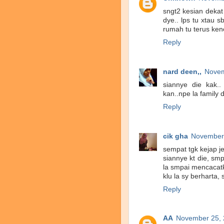
sngt2 kesian dekat
dye.. lps tu xtau 
rumah tu terus ken
Reply
nard deen,,
Novem
siannye die kak..
kan..npe la family
Reply
cik gha
November 
sempat tgk kejap je
siannye kt die, smp
la smpai mencacatk
klu la sy berharta, s
Reply
AA
November 25, 