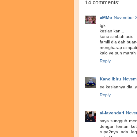
14 comments:
eMMe
November 2
tgk
kesian kan...
kene simbah asid
famili dia dah buan
mengharap simpati 
kalo ye pun marah 
Reply
Kancilbiru
Novemb
ee kesiannya dia..y
Reply
al-lavendari
Novem
saya sungguh menga
dengar teman ket
rupa2nya ada lag