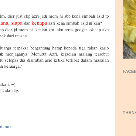
m, dier just ckp azri jadi mcm ni sbb kena simbah asid tp
na, siapa
kenapa
dan
azri kena simbah asid ni kan?
np dier jd mcm ni. kesian kot. aku terus google. ok jap aku
mek dari utusan.
eluarga terpaksa bergantung harap kepada tiga rakan karib
 menjaganya. Menurut Azri, kejadian malang tersebut
lu selepas dia disimbah asid ketika terlibat dalam masalah
li keluarga.'
FACEB
 skali. =(
i2 akn dtg.
THANK
at
,
sakit