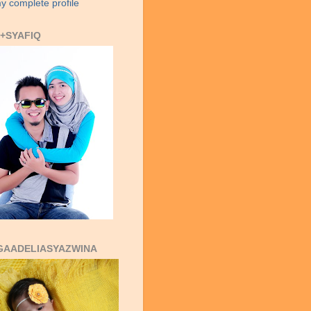
y complete profile
+SYAFIQ
GAADELIASYAZWINA