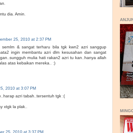
an.
tu dia. Amin.
ANJUN
ember 25, 2010 at 2:37 PM
 semlm & sangat terharu bila tgk kwn2 azri sanggup
mata2 ingin membantu azri dlm kesusahan dan sangat
n..sungguh mulia hati rakan2 azri tu kan..hanya allah
las atas kebaikan mereka.. :)
5, 2010 at 3:07 PM
..harap azri tabah..tersentuh tgk :(
y xtgk la plak..
MING
r 25, 2010 at 3:37 PM