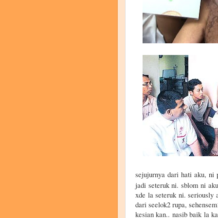
sejujurnya dari hati aku, n
jadi seteruk ni. sblom ni a
xde la seteruk ni. seriously
dari seelok2 rupa, sehensem2
kesian kan.. nasib baik la k