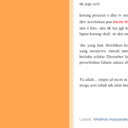
nk jaga azri.
korang perasan x dlm tv sml
mcm ma
dier xceritakan pon
aku x kira. aku nk tau jgk k
bgtau korang skali. ni aku a
'dia yang kini disisihkan k
yang menyewa rumah untuk
berlaku sekitar Disember la
perselisihan faham antara ah
Ya allah... smpai jd mcm ni
moga azri tabah utk lalui har
Labels:
khidmat masyarak