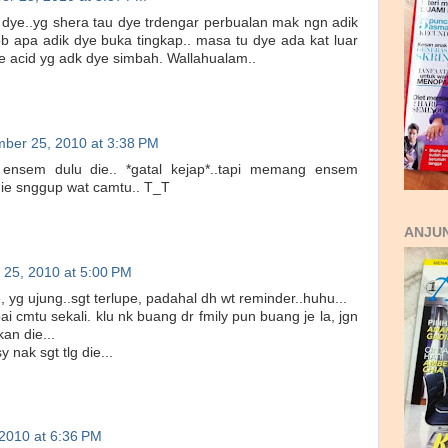
 dye..yg shera tau dye trdengar perbualan mak ngn adik
sbb apa adik dye buka tingkap.. masa tu dye ada kat luar
e acid yg adk dye simbah. Wallahualam..
ber 25, 2010 at 3:38 PM
 ensem dulu die.. *gatal kejap*..tapi memang ensem
 die snggup wat camtu.. T_T
ANJUN
25, 2010 at 5:00 PM
, yg ujung..sgt terlupe, padahal dh wt reminder..huhu...
ai cmtu sekali. klu nk buang dr fmily pun buang je la, jgn
an die...
y nak sgt tlg die...
2010 at 6:36 PM