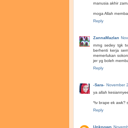
manusia akhir zam
moga Allah memban
Reply
ZannaMazlan
Nov
mmg sedey tgk tv
berhenti kerja se
memerlukan sokonga
jer yg boleh memba
Reply
-Sara-
November 2
ya allah kesiannyee
*tv brape ek awk? s
Reply
Unknown
Novembe