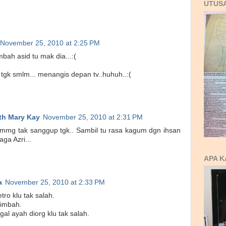
UTUS
November 25, 2010 at 2:25 PM
mbah asid tu mak dia...:(
tgk smlm... menangis depan tv..huhuh..:(
ith Mary Kay
November 25, 2010 at 2:31 PM
h, mmg tak sanggup tgk.. Sambil tu rasa kagum dgn ihsan
ga Azri...
APA K
a
November 25, 2010 at 2:33 PM
ro klu tak salah.
simbah.
al ayah diorg klu tak salah.