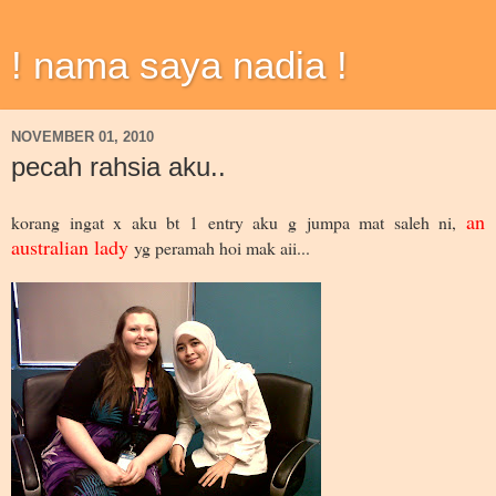
! nama saya nadia !
NOVEMBER 01, 2010
pecah rahsia aku..
an
korang ingat x aku bt 1 entry aku g jumpa mat saleh ni,
australian lady
yg peramah hoi mak aii...