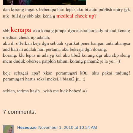
dan korang ingat x beberapa hari lepas aku bt auto publish entry jgk
medical check up?
utk full day sbb aku kena g
kenapa
sbb
aku kena g jumpa dgn australian lady ni and kena g
medical check up adalah,
aku di offerkan keje dgn sebuah syarikat penerbangan antarabangsa
and hari ni adalah hari pertama aku bekerja dgn dorang.
korang, klu lepas ni ada yg kol aku tibe2 korang dgr aku ckp sleng
mcm duduk obersea patploh tahun, korang paham2 je la ye! =)
keje sebagai apa? xkan peramugari k0t.. aku pakai tudung!
peramugari harus seksi meksi. i biasa2 je.. ;)
sekian, terima kasih...wish me luck bebes! =)
7 comments:
Hezesuze
November 1, 2010 at 10:34 AM