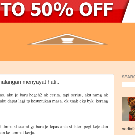
SEARC
malangan menyayat hati..
pas. aku je baru hegeh2 nk cerita. tapi serius, aku mmg nk
aku dapat lagi tp kesuntukan masa. ok xnak ckp byk. korang
timpa si suami yg baru je lepas anta si isteri pegi keje dan
nadiaf
nan ke tempat kerja.