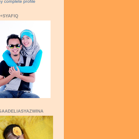
y complete profile
+SYAFIQ
GAADELIASYAZWINA