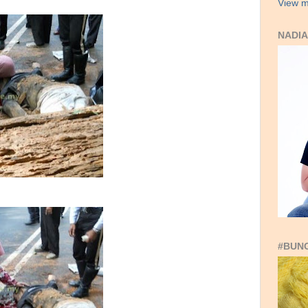
View m
NADIA
#BUN