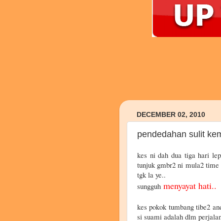
DECEMBER 02, 2010
pendedahan sulit ke
kes ni dah dua tiga hari le
tunjuk gmbr2 ni mula2 time 
tgk la ye..
menyayat hati..
sungguh
kes pokok tumbang tibe2 and 
si suami adalah dlm perjala