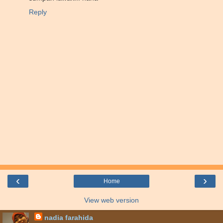
Reply
‹
›
Home
View web version
nadia farahida