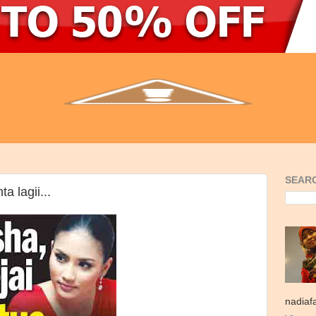
SEARC
a lagii...
nadiaf