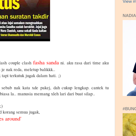
View m
NADIA
fasha sanda
clash couple clash
ni. aku rasa dari time aku
u je nak reda, meletup balikkk..
 tapi terkutuk jugak dalam hati. ;)
 sebab nak kata xde pakej, dah cukup lengkap. cantek tu
iasa la.. manusia memang xleh lari dari buat silap..
 ;)
#BUN
nd korang semua jugak,
es around'