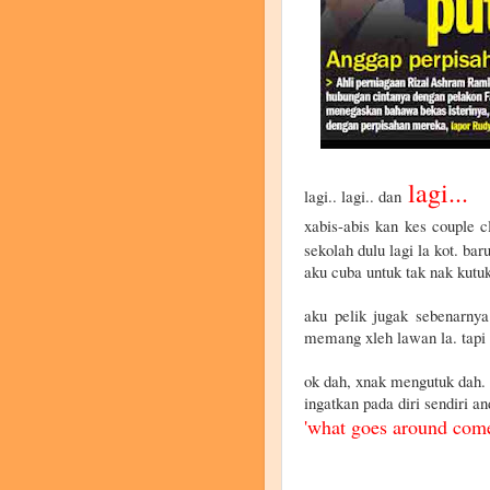
lagi...
lagi.. lagi.. dan
xabis-abis kan kes couple 
sekolah dulu lagi la kot. bar
aku cuba untuk tak nak kutuk
aku pelik jugak sebenarnya
memang xleh lawan la. tapi b
ok dah, xnak mengutuk dah.
ingatkan pada diri sendiri a
'what goes around com