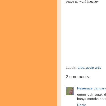
peace no war! huuuuu~
Labels:
artis
,
gosip artis
2 comments:
Hezesuze
January
ermm dah agak da
hanya mereka berd
Reply