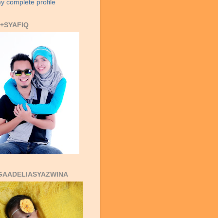
y complete profile
+SYAFIQ
GAADELIASYAZWINA