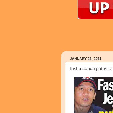
JANUARY 25, 2011
fasha sanda putus cint