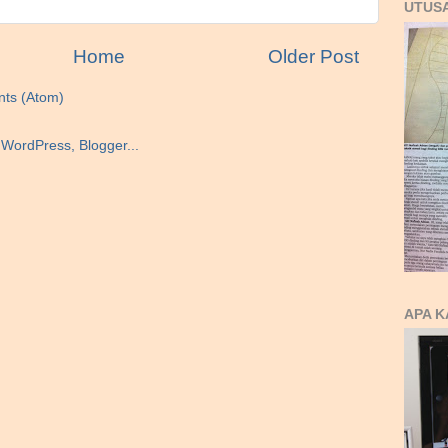
UTUS
Home
Older Post
ts (Atom)
APA K