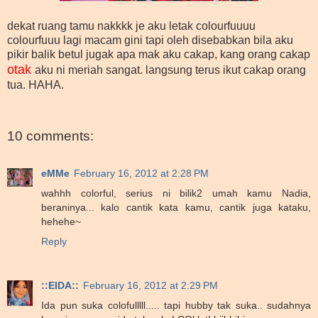
dekat ruang tamu nakkkk je aku letak colourfuuuu
colourfuuu lagi macam gini tapi oleh disebabkan bila aku
pikir balik betul jugak apa mak aku cakap, kang orang cakap
otak
aku ni meriah sangat. langsung terus ikut cakap orang
tua. HAHA.
10 comments:
eMMe
February 16, 2012 at 2:28 PM
wahhh colorful, serius ni bilik2 umah kamu Nadia,
beraninya... kalo cantik kata kamu, cantik juga kataku,
hehehe~
Reply
::EIDA::
February 16, 2012 at 2:29 PM
Ida pun suka colofulllll..... tapi hubby tak suka.. sudahnya