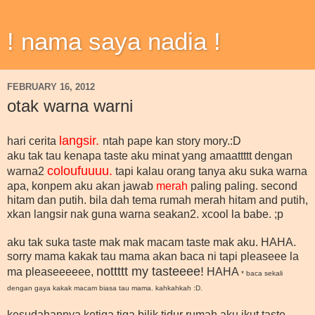
! nama saya nadia !
FEBRUARY 16, 2012
otak warna warni
langsir.
hari cerita
ntah pape kan story mory.:D
aku tak tau kenapa taste aku minat yang amaattttt dengan
coloufuuuu.
warna2
tapi kalau orang tanya aku suka warna
apa, konpem aku akan jawab
merah
paling paling. second
hitam dan putih. bila dah tema rumah merah hitam and putih,
xkan langsir nak guna warna seakan2. xcool la babe. ;p
aku tak suka taste mak mak macam taste mak aku. HAHA.
sorry mama kakak tau mama akan baca ni tapi pleaseee la
nottttt my tasteeee!
ma pleaseeeeee,
HAHA
* baca sekali
dengan gaya kakak macam biasa tau mama. kahkahkah :D.
kesudahannya ketiga tiga bilik tidur rumah aku ikut taste