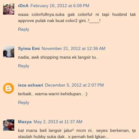
rDnA
February 16, 2012 at 6:08 PM
waaa colorfullnya.suka gak colorful ni tapi husbnd tak
approve pulak nak buat color2 gini..!____!
Reply
Syima Emi
November 21, 2012 at 12:36 AM
nadia, awk shopping mana ek langsir tu..
Reply
ieza ashaari
December 5, 2012 at 2:07 PM
terbaik.. warna-warni kehidupan.. :)
Reply
Masya
May 2, 2013 at 11:37 AM
kat mana beli langsir jalur² mcm ni.. seyes berkenan, tp
xtaulah hubby suka dak.. x pernah beli lgkan...