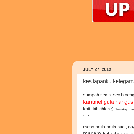
JULY 27, 2012
kesilapanku kelega
sumpah sedih. sedih denga
karamel gula hangus
kott. kihkihkih ;)
*bercakap xnak
x__x
masa mula-mula buat, ga
macam
. kahkahkah =_=