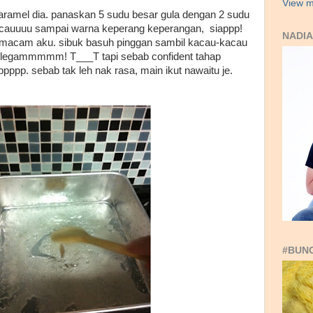
View m
aramel dia. panaskan 5 sudu besar gula dengan 2 sudu
acauuuu sampai warna keperang keperangan, siappp!
NADIA
adi macam aku. sibuk basuh pinggan sambil kacau-kacau
ah. legammmmm! T___T tapi sebab confident tahap
ppp. sebab tak leh nak rasa, main ikut nawaitu je.
#BUN