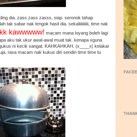
ing dia. zass zass zasss, siap. seronok tahap
tak sabar nak tengok hasil dia. sekaliiiiiiiiii, time nak
kk kawwwww!
macam mana loyang boleh lagi
apa aku tak ukur awal-awal muat tak. kenapa xguna
ngukus ni kecik sangat. KAHKAHKAH. (x____x) kelakar
eruja. rasa macam nak kukus diri sendiri time time tu
FACEB
THANK