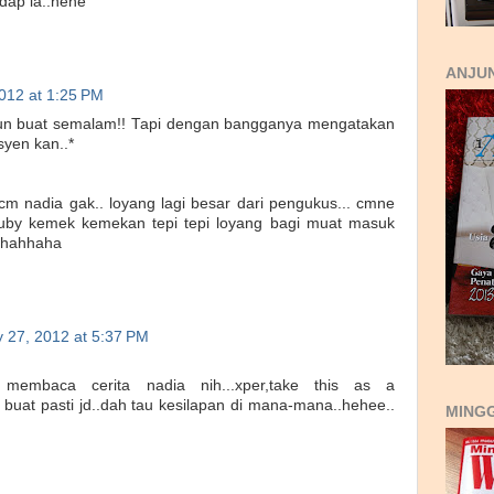
edap la..hehe
ANJUN
2012 at 1:25 PM
apun buat semalam!! Tapi dengan bangganya mengatakan
syen kan..*
 cm nadia gak.. loyang lagi besar dari pengukus... cmne
uby kemek kemekan tepi tepi loyang bagi muat masuk
ahahhaha
y 27, 2012 at 5:37 PM
 membaca cerita nadia nih...xper,take this as a
o buat pasti jd..dah tau kesilapan di mana-mana..hehee..
MING