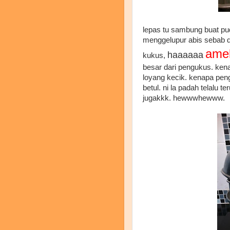
lepas tu sambung buat pud
menggelupur abis sebab dah 
ame
haaaaaa
kukus,
besar dari pengukus. ken
loyang kecik. kenapa pe
betul. ni la padah telalu t
jugakkk. hewwwhewww.