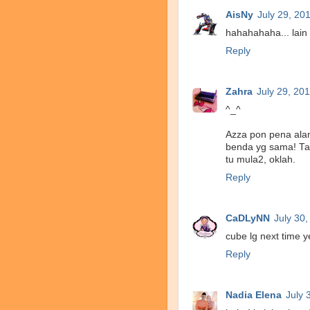
AisNy
July 29, 20
hahahahaha... lain k
Reply
Zahra
July 29, 20
^_^
Azza pon pena ala
benda yg sama! Ta
tu mula2, oklah.
Reply
CaDLyNN
July 30
cube lg next time 
Reply
Nadia Elena
July 