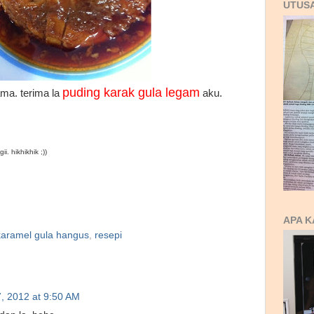
UTUS
puding karak gula legam
ama. terima la
aku.
ii. hikhikhik ;))
APA K
karamel gula hangus
,
resepi
7, 2012 at 9:50 AM