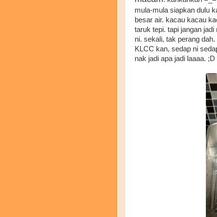
mula-mula siapkan dulu k
besar air. kacau kacau k
taruk tepi. tapi jangan j
ni. sekali, tak perang d
KLCC kan, sedap ni sedapp
nak jadi apa jadi laaaa. ;D