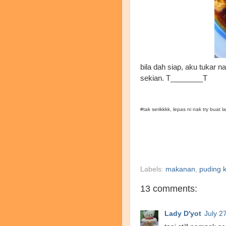
bila dah siap, aku tukar n
sekian. T________T
#tak serikkkk, lepas ni nak try buat lag
Labels:
makanan
,
puding 
13 comments:
Lady D'yot
July 2