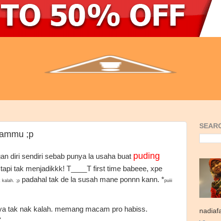
SEARC
mammu ;p
puding
n diri sendiri sebab punya la usaha buat
tapi tak menjadikkk! T____T first time babeee, xpe
padahal tak de la susah mane ponnn kann. *
 kalah. ;p
puiii
ya tak nak kalah. memang macam pro habiss.
nadiaf
'