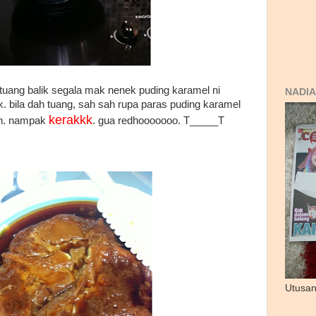
tuang balik segala mak nenek puding karamel ni
NADIA
. bila dah tuang, sah sah rupa paras puding karamel
kerakkk
h. nampak
. gua redhooooooo. T_____T
Utusan