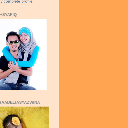
y complete profile
+SYAFIQ
GAADELIASYAZWINA