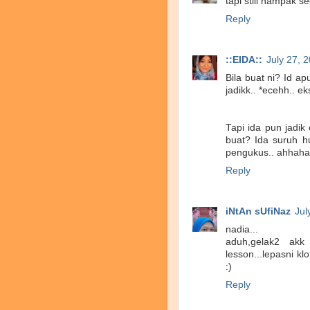
tapi still nampak s
Reply
::EIDA::
July 27, 
Bila buat ni? Id 
jadikk.. *ecehh.. ek
Tapi ida pun jadik
buat? Ida suruh h
pengukus.. ahhah
Reply
iNtAn sUfiNaz
Jul
nadia...
aduh,gelak2 akk
lesson...lepasni kl
:)
Reply