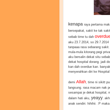
kenapa
raya pertama maka
bersepakat, sakit ke tak saki
overdu
sebab time tu dah
aku 23.7.2014, so 29.7.2014 
tanpaaa rasa sebarang sakit.
mula-mula kitorang pegi priv
aku bersalin dekat situ seb
dekat hospital dorang. jadi 
kan dah overdue kan. banyak 
menyerahkan diri ke Hospital
Allah
demi
, time ni sikitt
langsung. rasa macam nak pe
sesampai je dekat hospital, 
yeayy
dalam hati aku,
. ak
anak sendiri. hihihii. :P mak