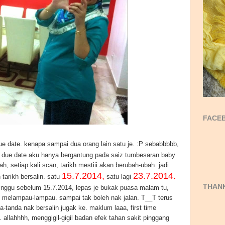
FACEB
ue date. kenapa sampai dua orang lain satu je. :P sebabbbbb,
od. due date aku hanya bergantung pada saiz tumbesaran baby
ah, setiap kali scan, tarikh mestiii akan berubah-ubah. jadi
15.7.2014,
23.7.2014.
tarikh bersalin. satu
satu lagi
THANK
minggu sebelum 15.7.2014, lepas je bukak puasa malam tu,
g melampau-lampau. sampai tak boleh nak jalan. T__T terus
nda-tanda nak bersalin jugak ke. maklum laaa, first time
n. allahhhh, menggigil-gigil badan efek tahan sakit pinggang