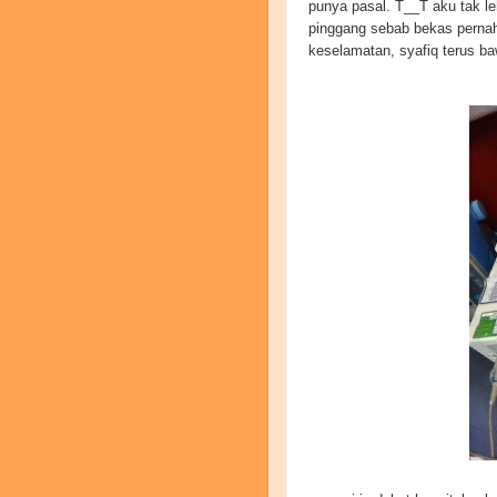
punya pasal. T__T aku tak leh
pinggang sebab bekas pernah 
keselamatan, syafiq terus ba