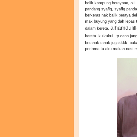
balik kampung berayaaa, oiii 
pandang syafiq, syafiq pandan
berkeras nak balik beraya de
mak buyung yang dah lepas t
alhamdulil
dalam kereta.
kereta. kuikukui. :p dann jan
beranak-ranak jugakkkk. buka
pertama tu aku makan nasi m