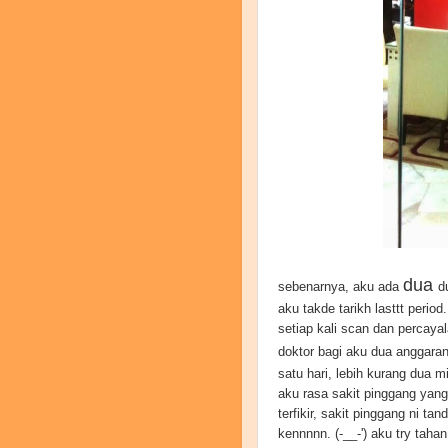
dua
sebenarnya, aku ada
d
aku takde tarikh lasttt peri
setiap kali scan dan percayal
doktor bagi aku dua anggaran 
satu hari, lebih kurang dua 
aku rasa sakit pinggang yan
terfikir, sakit pinggang ni ta
kennnnn. (-__-') aku try taha