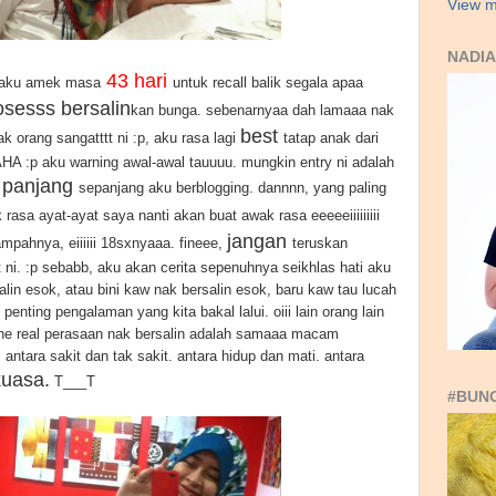
View m
NADIA
43 hari
 aku amek masa
untuk recall balik segala apaa
sesss bersalin
kan bunga. sebenarnyaa dah lamaaa nak
best
k orang sangatttt ni :p, aku rasa lagi
tatap anak dari
HA :p aku warning awal-awal tauuuu. mungkin entry ni adalah
g panjang
sepanjang aku berblogging. dannnn, yang paling
 rasa ayat-ayat saya nanti akan buat awak rasa eeeeeiiiiiiiii
jangan
yampahnya, eiiiiii 18sxnyaaa. fineee,
teruskan
ni. :p sebabb, aku akan cerita sepenuhnya seikhlas hati aku
lin esok, atau bini kaw nak bersalin esok, baru kaw tau lucah
penting pengalaman yang kita bakal lalui. oiii lain orang lain
he real perasaan nak bersalin adalah samaaa macam
antara sakit dan tak sakit. antara hidup dan mati. antara
kuasa.
T___T
#BUN