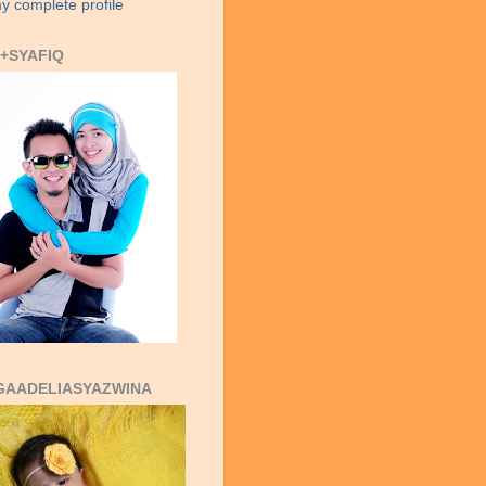
y complete profile
+SYAFIQ
GAADELIASYAZWINA