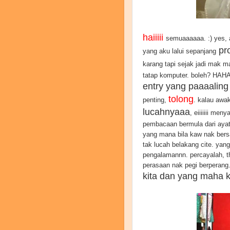
haiiiii
semuaaaaaa. :) yes,
pro
yang aku lalui sepanjang
karang tapi sejak jadi mak ma
tatap komputer. boleh? HAHA
entry yang paaaalin
tolong
penting,
. kalau awak
lucahnyaaa
, eiiiiiii men
pembacaan bermula dari ayat 
yang mana bila kaw nak bersa
tak lucah belakang cite. yang 
pengalamannn. percayalah, t
perasaan nak pegi berperang. 
kita dan yang maha 