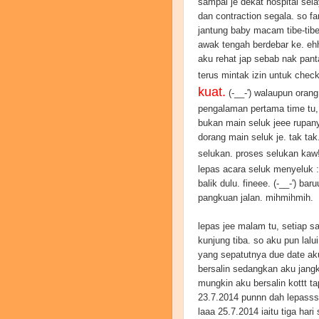
sampai je dekat hospital sel
dan contraction segala. so f
jantung baby macam tibe-tibe
awak tengah berdebar ke. ehh
aku rehat jap sebab nak panta
terus mintak izin untuk chec
kuat.
(-__-') walaupun orang
pengalaman pertama time tu, 
bukan main seluk jeee rupany
dorang main seluk je. tak ta
selukan. proses selukan kaw
lepas acara seluk menyeluk :
balik dulu. fineee. (-__-') ba
pangkuan jalan. mihmihmih.
lepas jee malam tu, setiap sa
kunjung tiba. so aku pun lalui
yang sepatutnya due date aku
bersalin sedangkan aku jangka
mungkin aku bersalin kottt ta
23.7.2014 punnn dah lepasss
laaa 25.7.2014 iaitu tiga hari