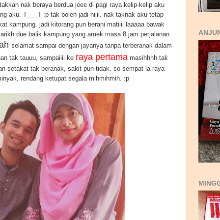
takkan nak beraya berdua jeee di pagi raya kelip-kelip aku
g aku. T___T :p tak boleh jadi niiii. nak taknak aku tetap
kat kampung. jadi kitorang pun berani matiiii laaaaa bawak
ANJUN
arikh due balik kampung yang amek masa 8 jam perjalanan
lah
selamat sampai dengan jayanya tanpa terberanak dalam
raya pertama
gan tak tauuu, sampaiiii ke
masihhhh tak
n setakat tak beranak, sakit pun tidak. so sempat la raya
inyak, rendang ketupat segala mihmihmih. :p
MING