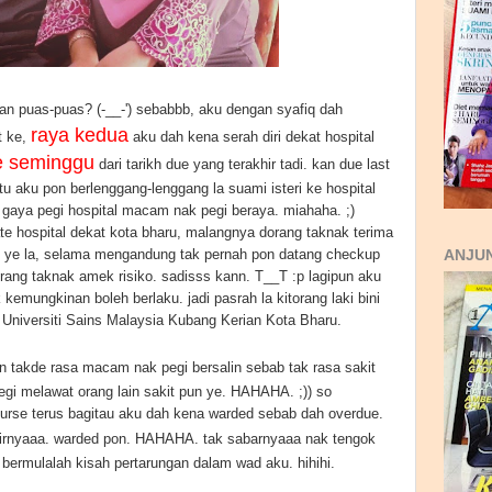
n puas-puas? (-__-') sebabbb, aku dengan syafiq dah
raya kedua
t ke,
aku dah kena serah diri dekat hospital
e seminggu
dari tarikh due yang terakhir tadi. kan due last
tu aku pon berlenggang-lenggang la suami isteri ke hospital
 gaya pegi hospital macam nak pegi beraya. miahaha. ;)
ate hospital dekat kota bharu, malangnya dorang taknak terima
ab ye la, selama mengandung tak pernah pon datang checkup
ANJUN
dorang taknak amek risiko. sadisss kann. T__T :p lagipun aku
kemungkinan boleh berlaku. jadi pasrah la kitorang laki bini
 Universiti Sains Malaysia Kubang Kerian Kota Bharu.
 pun takde rasa macam nak pegi bersalin sebab tak rasa sakit
gi melawat orang lain sakit pun ye. HAHAHA. ;)) so
nurse terus bagitau aku dah kena warded sebab dah overdue.
hirnyaaa. warded pon. HAHAHA. tak sabarnyaaa nak tengok
a bermulalah kisah pertarungan dalam wad aku. hihihi.