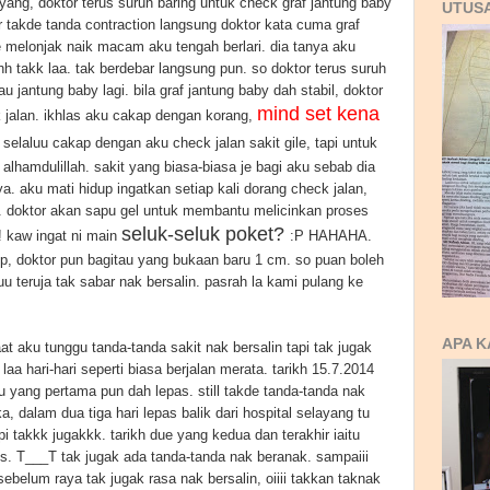
ayang, doktor terus suruh baring untuk check graf jantung baby
UTUS
ar takde tanda contraction langsung doktor kata cuma graf
 melonjak naik macam aku tengah berlari. dia tanya aku
h takk laa. tak berdebar langsung pun. so doktor terus suruh
u jantung baby lagi. bila graf jantung baby dah stabil, doktor
mind set kena
k jalan. ikhlas aku cakap dengan korang,
 selaluu cakap dengan aku check jalan sakit gile, tapi untuk
alhamdulillah. sakit yang biasa-biasa je bagi aku sebab dia
a. aku mati hidup ingatkan setiap kali dorang check jalan,
k. doktor akan sapu gel untuk membantu melicinkan proses
seluk-seluk poket?
! kaw ingat ni main
:P HAHAHA.
p, doktor pun bagitau yang bukaan baru 1 cm. so puan boleh
ruuu teruja tak sabar nak bersalin. pasrah la kami pulang ke
APA K
at aku tunggu tanda-tanda sakit nak bersalin tapi tak jugak
 laa hari-hari seperti biasa berjalan merata. tarikh 15.7.2014
 yang pertama pun dah lepas. still takde tanda-tanda nak
, dalam dua tiga hari lepas balik dari hospital selayang tu
pi takkk jugakkk. tarikh due yang kedua dan terakhir iaitu
s. T___T tak jugak ada tanda-tanda nak beranak. sampaiii
 sebelum raya tak jugak rasa nak bersalin, oiiii takkan taknak