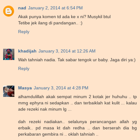
nad
January 2, 2014 at 6:54 PM
Akak punya komen td ada ke x ni? Musykil btul
Tetibe jek ilang di pandangan.. :)
Reply
khadijah
January 3, 2014 at 12:26 AM
Wah tahniah nadia. Tak sabar tengok ur baby. Jaga diri ya:)
Reply
Masya
January 3, 2014 at 4:28 PM
alhamdulillah akak sempat minum 2 kotak jer huhuhu .. tp
mmg ephyra ni sedapkan .. dan terbaiklah kat kulit ... kalau
ade rezeki nak minum lg ...
dah rezeki nadiakan.. selalunya perancangan allah yg
erbaik.. pd masa kt dah redha .. dan berserah dia bg
perkabaran gembira ni .. oklah tahniah ..