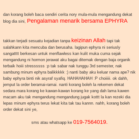
dan korang boleh baca sendiri cerita nory mula-mula mengandung dekat
Pengalaman menarik bersama EPHYRA
blog dia sini,
keizinan Allah
takkan terjadi sesuatu kejadian tanpa
tapi tak
salahkann kita mencuba dan berusaha. lagipun ephyra ni seriusly
sangatttt berkesan untuk menflawless kan kulit muka cuma sejak
mengandung ni hormon jerawat aku bagai diternak dengan baja organik
terbaik hoiii stressssss :p tak sabar nak tunggu 3rd semester, nak
sambung minum ephyra balikkkkk :) nanti baby aku keluar nama ape? nik
baby ephyra binti nik asyraf syafiq. HAHAHAHAH :P choiiiii. ok dahh,
jemput la order beramai-ramai. nanti korang boleh la rekemen dekat
sedara mara korang ke kawan-kawan korang ke yang dah lama kawen
macam aku tak mengandung mengandung jugak kottt la kan rezeki dia
lepas minum ephyra terus lekat kita tak tau kannn. nahh, korang boleh
order dekat sini ye,
019-7564019.
sms atau whatsapp ke