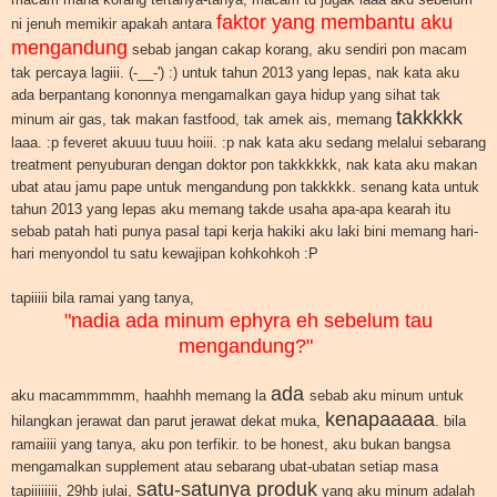
faktor yang membantu aku
ni jenuh memikir apakah antara
mengandung
sebab jangan cakap korang, aku sendiri pon macam
tak percaya lagiii. (-__-') :) untuk tahun 2013 yang lepas, nak kata aku
ada berpantang kononnya mengamalkan gaya hidup yang sihat tak
takkkkk
minum air gas, tak makan fastfood, tak amek ais, memang
laaa. :p feveret akuuu tuuu hoiii. :p nak kata aku sedang melalui sebarang
treatment penyuburan dengan doktor pon takkkkkk, nak kata aku makan
ubat atau jamu pape untuk mengandung pon takkkkk. senang kata untuk
tahun 2013 yang lepas aku memang takde usaha apa-apa kearah itu
sebab patah hati punya pasal tapi kerja hakiki aku laki bini memang hari-
hari menyondol tu satu kewajipan kohkohkoh :P
tapiiiii bila ramai yang tanya,
"nadia ada minum ephyra eh sebelum tau
mengandung?"
ada
aku macammmmm, haahhh memang la
sebab aku minum untuk
kenapaaaaa
hilangkan jerawat dan parut jerawat dekat muka,
. bila
ramaiiii yang tanya, aku pon terfikir. to be honest, aku bukan bangsa
mengamalkan supplement atau sebarang ubat-ubatan setiap masa
satu-satunya produk
tapiiiiiiii, 29hb julai,
yang aku minum adalah