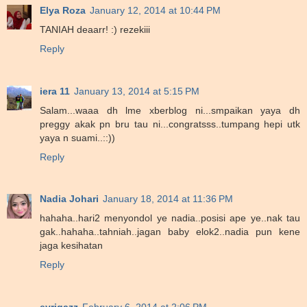
Elya Roza
January 12, 2014 at 10:44 PM
TANIAH deaarr! :) rezekiii
Reply
iera 11
January 13, 2014 at 5:15 PM
Salam...waaa dh lme xberblog ni...smpaikan yaya dh
preggy akak pn bru tau ni...congratsss..tumpang hepi utk
yaya n suami..::))
Reply
Nadia Johari
January 18, 2014 at 11:36 PM
hahaha..hari2 menyondol ye nadia..posisi ape ye..nak tau
gak..hahaha..tahniah..jagan baby elok2..nadia pun kene
jaga kesihatan
Reply