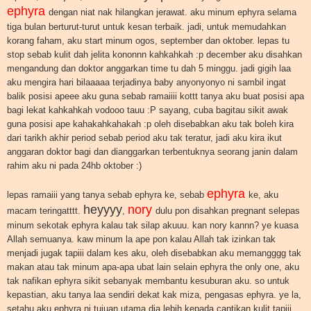
ephyra
dengan niat nak hilangkan jerawat. aku minum ephyra selama
tiga bulan berturut-turut untuk kesan terbaik. jadi, untuk memudahkan
korang faham, aku start minum ogos, september dan oktober. lepas tu
stop sebab kulit dah jelita kononnn kahkahkah :p december aku disahkan
mengandung dan doktor anggarkan time tu dah 5 minggu. jadi gigih laa
aku mengira hari bilaaaaa terjadinya baby anyonyonyo ni sambil ingat
balik posisi apeee aku guna sebab ramaiiii kottt tanya aku buat posisi apa
bagi lekat kahkahkah vodooo tauu :P sayang, cuba bagitau sikit awak
guna posisi ape kahakahkahakah :p oleh disebabkan aku tak boleh kira
dari tarikh akhir period sebab period aku tak teratur, jadi aku kira ikut
anggaran doktor bagi dan dianggarkan terbentuknya seorang janin dalam
rahim aku ni pada 24hb oktober :)
ephyra
lepas ramaiii yang tanya sebab ephyra ke, sebab
ke, aku
heyyyy
nory
macam teringatttt.
,
dulu pon disahkan pregnant selepas
minum sekotak ephyra kalau tak silap akuuu. kan nory kannn? ye kuasa
Allah semuanya. kaw minum la ape pon kalau Allah tak izinkan tak
menjadi jugak tapiii dalam kes aku, oleh disebabkan aku memangggg tak
makan atau tak minum apa-apa ubat lain selain ephyra the only one, aku
tak nafikan ephyra sikit sebanyak membantu kesuburan aku. so untuk
kepastian, aku tanya laa sendiri dekat kak miza, pengasas ephyra. ye la,
setahu aku ephyra ni tujuan utama dia lebih kepada cantikan kulit tapiii