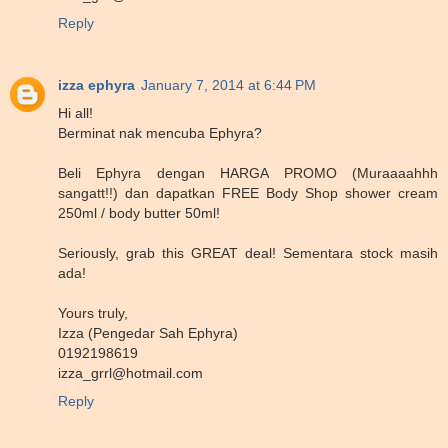
Reply
izza ephyra
January 7, 2014 at 6:44 PM
Hi all!
Berminat nak mencuba Ephyra?
Beli Ephyra dengan HARGA PROMO (Muraaaahhh
sangatt!!) dan dapatkan FREE Body Shop shower cream
250ml / body butter 50ml!
Seriously, grab this GREAT deal! Sementara stock masih
ada!
Yours truly,
Izza (Pengedar Sah Ephyra)
0192198619
izza_grrl@hotmail.com
Reply