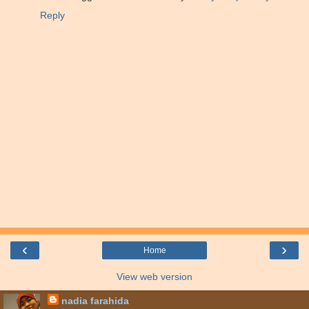
Reply
‹
›
Home
View web version
nadia farahida