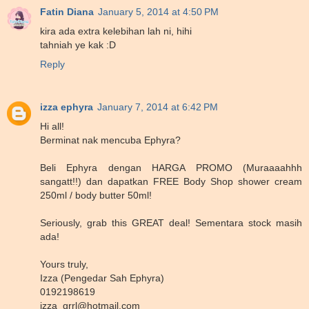
Fatin Diana
January 5, 2014 at 4:50 PM
kira ada extra kelebihan lah ni, hihi
tahniah ye kak :D
Reply
izza ephyra
January 7, 2014 at 6:42 PM
Hi all!
Berminat nak mencuba Ephyra?
Beli Ephyra dengan HARGA PROMO (Muraaaahhh
sangatt!!) dan dapatkan FREE Body Shop shower cream
250ml / body butter 50ml!
Seriously, grab this GREAT deal! Sementara stock masih
ada!
Yours truly,
Izza (Pengedar Sah Ephyra)
0192198619
izza_grrl@hotmail.com