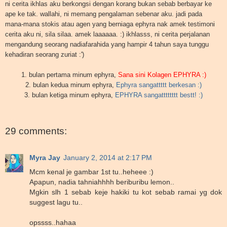
ni cerita ikhlas aku berkongsi dengan korang bukan sebab berbayar ke
ape ke tak. wallahi, ni memang pengalaman sebenar aku. jadi pada
mana-mana stokis atau agen yang berniaga ephyra nak amek testimoni
cerita aku ni, sila silaa. amek laaaaaa. :) ikhlasss, ni cerita perjalanan
mengandung seorang nadiafarahida yang hampir 4 tahun saya tunggu
kehadiran seorang zuriat :')
1. bulan pertama minum ephyra,
Sana sini Kolagen EPHYRA :)
2. bulan kedua minum ephyra,
Ephyra sangattttt berkesan :)
3. bulan ketiga minum ephyra,
EPHYRA sangatttttttt bestt! :)
29 comments:
Myra Jay
January 2, 2014 at 2:17 PM
Mcm kenal je gambar 1st tu..heheee :)
Apapun, nadia tahniahhhh beriburibu lemon..
Mgkin slh 1 sebab keje hakiki tu kot sebab ramai yg dok
suggest lagu tu..
opssss..hahaa