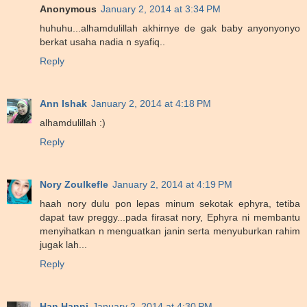
Anonymous
January 2, 2014 at 3:34 PM
huhuhu...alhamdulillah akhirnye de gak baby anyonyonyo
berkat usaha nadia n syafiq..
Reply
Ann Ishak
January 2, 2014 at 4:18 PM
alhamdulillah :)
Reply
Nory Zoulkefle
January 2, 2014 at 4:19 PM
haah nory dulu pon lepas minum sekotak ephyra, tetiba
dapat taw preggy...pada firasat nory, Ephyra ni membantu
menyihatkan n menguatkan janin serta menyuburkan rahim
jugak lah...
Reply
Han Hanni
January 2, 2014 at 4:30 PM