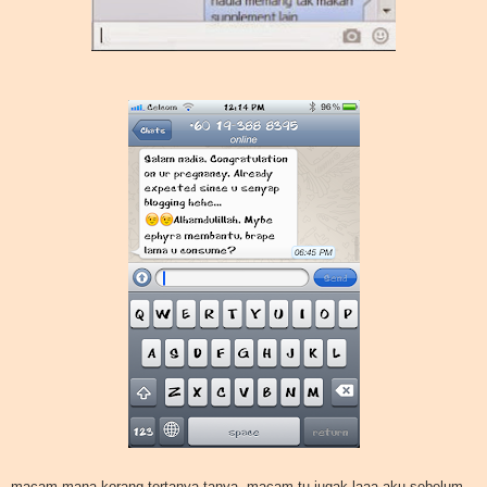
macam mana korang tertanya-tanya, macam tu jugak laaa aku sebelum