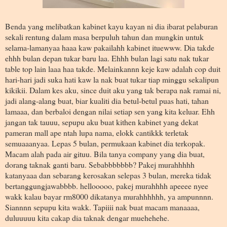
Benda yang melibatkan kabinet kayu kayan ni dia ibarat pelaburan
sekali rentung dalam masa berpuluh tahun dan mungkin untuk
selama-lamanyaa haaa kaw pakailahh kabinet ituewww. Dia takde
ehhh bulan depan tukar baru laa. Ehhh bulan lagi satu nak tukar
table top lain laaa haa takde. Melainkannn keje kaw adalah cop duit
hari-hari jadi suka hati kaw la nak buat tukar tiap minggu sekalipun
kikikii. Dalam kes aku, since duit aku yang tak berapa nak ramai ni,
jadi alang-alang buat, biar kualiti dia betul-betul puas hati, tahan
lamaaa, dan berbaloi dengan nilai setiap sen yang kita keluar. Ehh
jangan tak tauuu, sepupu aku buat kithen kabinet yang dekat
pameran mall ape ntah lupa nama, elokk cantikkk terletak
semuaaanyaa. Lepas 5 bulan, permukaan kabinet dia terkopak.
Macam alah pada air gituu. Bila tanya company yang dia buat,
dorang taknak ganti baru. Sebabbbbbbb? Pakej murahhhhh
katanyaaa dan sebarang kerosakan selepas 3 bulan, mereka tidak
bertanggungjawabbbb. hellooooo, pakej murahhhh apeeee nyee
wakk kalau bayar rm8000 dikatanya murahhhhhh, ya ampunnnn.
Siannnn sepupu kita wakk. Tapiiii nak buat macam manaaaa,
duluuuuu kita cakap dia taknak dengar muehehehe.