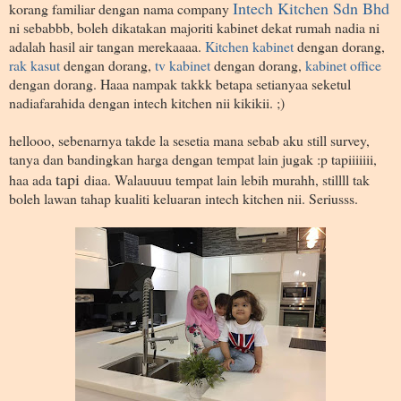
Intech Kitchen Sdn Bhd
korang familiar dengan nama company
ni sebabbb, boleh dikatakan majoriti kabinet dekat rumah nadia ni
adalah hasil air tangan merekaaaa.
Kitchen kabinet
dengan dorang,
rak kasut
dengan dorang,
tv kabinet
dengan dorang,
kabinet office
dengan dorang. Haaa nampak takkk betapa setianyaa seketul
nadiafarahida dengan intech kitchen nii kikikii. ;)
hellooo, sebenarnya takde la sesetia mana sebab aku still survey,
tanya dan bandingkan harga dengan tempat lain jugak :p tapiiiiiii,
tapi
haa ada
diaa. Walauuuu tempat lain lebih murahh, stillll tak
boleh lawan tahap kualiti keluaran intech kitchen nii. Seriusss.