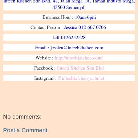
Intech Kitchen Sdn Bhd,
47, Jalan Mega 1A, Taman Industri Mega,
43500 Semenyih
Business Hour :
10am-6pm
Contact Person :
Jessica 012-667 0706
Jeff 0126252528
Email :
jessica@intechkitchen.com
Website :
http://intechkitchen.com/
Facebook :
Intech Kitchen Sdn Bhd
Instagram :
@intechkitchen_cabinet
No comments:
Post a Comment