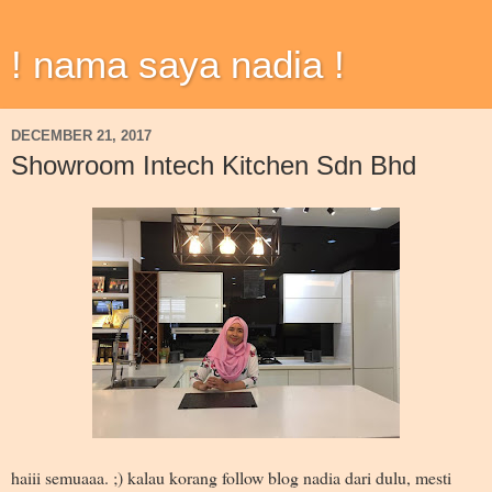
! nama saya nadia !
DECEMBER 21, 2017
Showroom Intech Kitchen Sdn Bhd
haiii semuaaa. ;) kalau korang follow blog nadia dari dulu, mesti