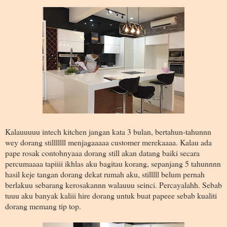
Kalauuuuu intech kitchen jangan kata 3 bulan, bertahun-tahunnn
wey dorang stilllllll menjagaaaaa customer merekaaaa. Kalau ada
pape rosak contohnyaaa dorang still akan datang baiki secara
percumaaaa tapiiii ikhlas aku bagitau korang, sepanjang 5 tahunnnn
hasil keje tangan dorang dekat rumah aku, stilllll belum pernah
berlakuu sebarang kerosakannn walauuu seinci. Percayalahh. Sebab
tuuu aku banyak kaliii hire dorang untuk buat papeee sebab kualiti
dorang memang tip top.