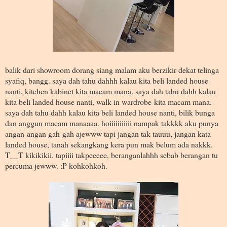
balik dari showroom dorang siang malam aku berzikir dekat telinga
syafiq, bangg. saya dah tahu dahhh kalau kita beli landed house
nanti, kitchen kabinet kita macam mana. saya dah tahu dahh kalau
kita beli landed house nanti, walk in wardrobe kita macam mana.
saya dah tahu dahh kalau kita beli landed house nanti, bilik bunga
dan anggun macam manaaaa. hoiiiiiiiiiii nampak takkkk aku punya
angan-angan gah-gah ajewww tapi jangan tak tauuu, jangan kata
landed house, tanah sekangkang kera pun mak belum ada nakkk.
T__T kikikikii. tapiiii takpeeeee, beranganlahhh sebab berangan tu
percuma jewww. :P kohkohkoh.