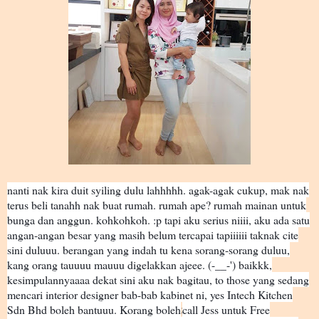
nanti nak kira duit syiling dulu lahhhhh. agak-agak cukup, mak nak
terus beli tanahh nak buat rumah. rumah ape? rumah mainan untuk
bunga dan anggun. kohkohkoh. :p tapi aku serius niiii, aku ada satu
angan-angan besar yang masih belum tercapai tapiiiiii taknak cite
sini duluuu. berangan yang indah tu kena sorang-sorang duluu,
kang orang tauuuu mauuu digelakkan ajeee. (-__-') baikkk,
kesimpulannyaaaa dekat sini aku nak bagitau, to those yang sedang
mencari interior designer bab-bab kabinet ni, yes Intech Kitchen
Sdn Bhd boleh bantuuu. Korang boleh
call Jess untuk Free
😍bol