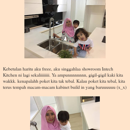
Kebetulan haritu aku freee, aku singgahlaa showroom Intech
Kitchen ni lagi sekaliiiiiiii. Ya ampunnnnnnnn, gigil-gigil kaki kita
wakkk. kenapalahh poket kita tak tebal. Kalau poket kita tebal, kita
terus tempah macam-macam kabinet build in yang baruuuuuu (x_x)