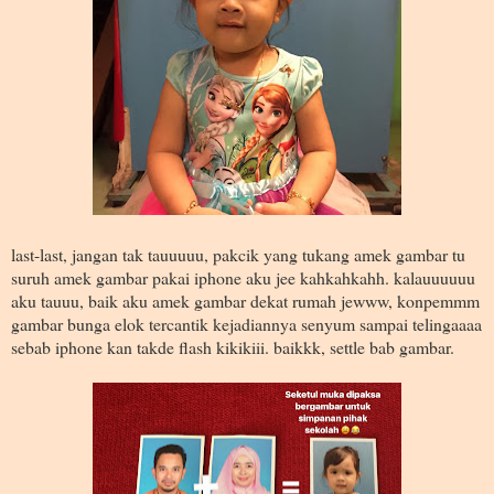
last-last, jangan tak tauuuuu, pakcik yang tukang amek gambar tu
suruh amek gambar pakai iphone aku jee kahkahkahh. kalauuuuuu
aku tauuu, baik aku amek gambar dekat rumah jewww, konpemmm
gambar bunga elok tercantik kejadiannya senyum sampai telingaaaa
sebab iphone kan takde flash kikikiii. baikkk, settle bab gambar.