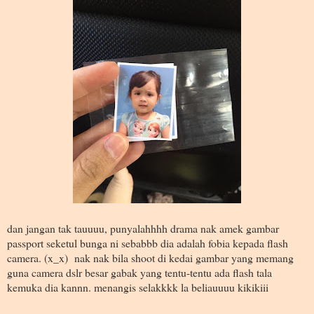
dan jangan tak tauuuu, punyalahhhh drama nak amek gambar
passport seketul bunga ni sebabbb dia adalah fobia kepada flash
camera. (x_x) nak nak bila shoot di kedai gambar yang memang
guna camera dslr besar gabak yang tentu-tentu ada flash tala
kemuka dia kannn. menangis selakkkk la beliauuuu kikikiii