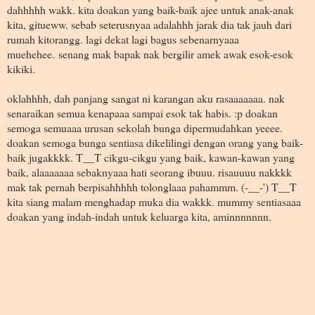
dahhhhh wakk. kita doakan yang baik-baik ajee untuk anak-anak
kita, gitueww. sebab seterusnyaa adalahhh jarak dia tak jauh dari
rumah kitorangg. lagi dekat lagi bagus sebenarnyaaa
muehehee. senang mak bapak nak bergilir amek awak esok-esok
kikiki.
oklahhhh, dah panjang sangat ni karangan aku rasaaaaaaa. nak
senaraikan semua kenapaaa sampai esok tak habis. :p doakan
semoga semuaaa urusan sekolah bunga dipermudahkan yeeee.
doakan semoga bunga sentiasa dikelilingi dengan orang yang baik-
baik jugakkkk. T__T cikgu-cikgu yang baik, kawan-kawan yang
baik, alaaaaaaa sebaknyaaa hati seorang ibuuu. risauuuu nakkkk
mak tak pernah berpisahhhhh tolonglaaa pahammm. (-__-') T__T
kita siang malam menghadap muka dia wakkk. mummy sentiasaaa
doakan yang indah-indah untuk keluarga kita, aminnnnnnn.