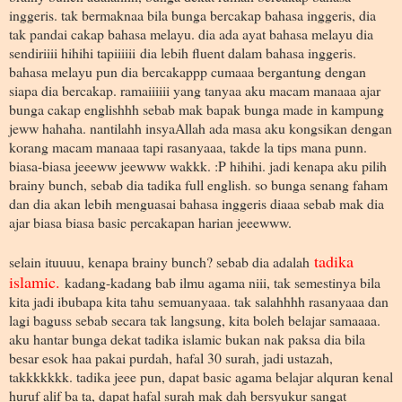
inggeris. tak bermaknaa bila bunga bercakap bahasa inggeris, dia
tak pandai cakap bahasa melayu. dia ada ayat bahasa melayu dia
sendiriiii hihihi tapiiiiii dia lebih fluent dalam bahasa inggeris.
bahasa melayu pun dia bercakappp cumaaa bergantung dengan
siapa dia bercakap. ramaiiiiii yang tanyaa aku macam manaaa ajar
bunga cakap englishhh sebab mak bapak bunga made in kampung
jeww hahaha. nantilahh insyaAllah ada masa aku kongsikan dengan
korang macam manaaa tapi rasanyaaa, takde la tips mana punn.
biasa-biasa jeeeww jeewww wakkk. :P hihihi. jadi kenapa aku pilih
brainy bunch, sebab dia tadika full english. so bunga senang faham
dan dia akan lebih menguasai bahasa inggeris diaaa sebab mak dia
ajar biasa biasa basic percakapan harian jeeewww.
tadika
selain ituuuu, kenapa brainy bunch? sebab dia adalah
islamic.
kadang-kadang bab ilmu agama niii, tak semestinya bila
kita jadi ibubapa kita tahu semuanyaaa. tak salahhhh rasanyaaa dan
lagi baguss sebab secara tak langsung, kita boleh belajar samaaaa.
aku hantar bunga dekat tadika islamic bukan nak paksa dia bila
besar esok haa pakai purdah, hafal 30 surah, jadi ustazah,
takkkkkkk. tadika jeee pun, dapat basic agama belajar alquran kenal
huruf alif ba ta, dapat hafal surah mak dah bersyukur sangat