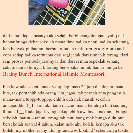
dari tahun lepas rasanya aku selalu berbincang dengan syafiq nak
hantar bunga dekat sekolah mana time tadika nanti. tadika sekarang
mengoogle
kan banyak pilihannn. berbulan-bulan mak
pro and
cons setiap tadika terutama dari segi jarak dari rumah kitorang, dari
segi proses pembelajarannyaa dan dari semua aspeklah senang
cakap. dan akhirnya, kitorang bersepakat untuk hantar bunga ke
Brainy Bunch International Islamic Montessori.
bila kaw ada seketul anak yang tiap masa 24 jam dia depan mata
kita, tak pernahhh ada orang lain jagaa, tak pernah anta pengasuh
mana-mana tuppp-tupppp, ehhhh dah nak masuk sekolah
amagadddd T_T baru aku tauu macam mana beratnya hati seorang
ibuuu. T__T ada jugak yang cakap ehhh awalnyaa nak anta bunga
sekolah, baruu 4 tahun. orang tak tauu yang mak bunga dulu pun
bersekolah seawal 4 tahun. kalau mak aku boleh, kenapa aku tak
boleh. my mother is my idol, gituewww. kikiki :P sebenarnya takde