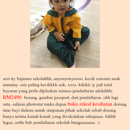
sesi try bajuuuu sekolahhh, anyonyonyoooo. kecik cenonet anak
mummy. saiz paling kecikkkk nak, xxxs. kikikii :p jadi total
bayaran yang perlu dijelaskan semasa pendaftaran adalahhh,
RM2490.
borang, gambar passport, duit pendaftaran. ohh lagi
buku rekod kesihatan
satu, salinan photostat muka depan
dorang
time bayi duluuu untuk simpanan pihak sekolah sebab dorang
hanya terima kanak-kanak yang divaksinkan sahajaaaa. fuhhh
legaa, settle bab pendaftaran sekolah bungaaaaaaa. :)