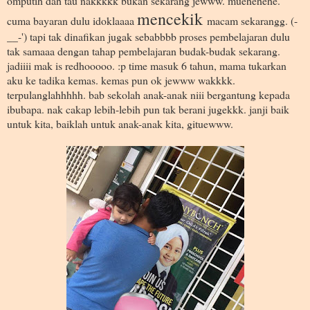
omputih dah tau nakkkkk bukan sekarang jewww. muehehehe.
mencekik
cuma bayaran dulu idoklaaaa
macam sekarangg. (-
__-') tapi tak dinafikan jugak sebabbbb proses pembelajaran dulu
tak samaaa dengan tahap pembelajaran budak-budak sekarang.
jadiiii mak is redhooooo. :p time masuk 6 tahun, mama tukarkan
aku ke tadika kemas. kemas pun ok jewww wakkkk.
terpulanglahhhhh. bab sekolah anak-anak niii bergantung kepada
ibubapa. nak cakap lebih-lebih pun tak berani jugekkk. janji baik
untuk kita, baiklah untuk anak-anak kita, gituewww.