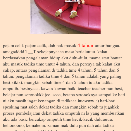
4 tahun
pejam celik pejam celik, dah nak masuk
umur bungaa.
amagadddd T__T sekejapnyaaaa masa berlaluuuu. kalau
berdasarkan pengalaman hidup aku dulu-dulu, mama start hantar
aku masuk tadika time umur 4 tahun. dan percaya tak kalau aku
cakap, antara pengalaman di tadika time 4 tahun, 5 tahun dan 6
tahun, pengalaman tadika time 4 dan 5 tahun adalah yang paling
best kikiki. mungkin sebab time 4 dan 5 tahun tu aku tadika
omputih. bestnyaaa. kawan-kawan baik, teacher-teacher pun best,
belajar pun seronokkk jee. seee, betapa seronoknya sampai ke hari
ni aku masih ingat kenangan di tadikaaa ituewww. ;) hari-hari
speaking mat saleh dekat tadika dan mungkin sebab tu jugakkk
proses pembelajaran dekat tadika omputih ni la yang membuatkan
aku ada basic bercakap omputih time kecik-kecik duluuuuu.
helloooooo, kemahenn. zaman mak dulu pun dah ada tadika