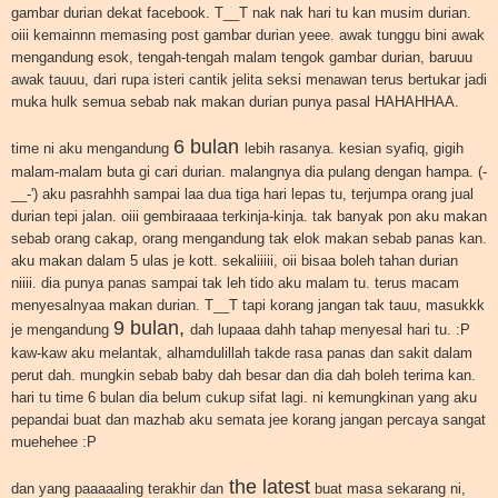
gambar durian dekat facebook. T__T nak nak hari tu kan musim durian.
oiii kemainnn memasing post gambar durian yeee. awak tunggu bini awak
mengandung esok, tengah-tengah malam tengok gambar durian, baruuu
awak tauuu, dari rupa isteri cantik jelita seksi menawan terus bertukar jadi
muka hulk semua sebab nak makan durian punya pasal HAHAHHAA.
6 bulan
time ni aku mengandung
lebih rasanya. kesian syafiq, gigih
malam-malam buta gi cari durian. malangnya dia pulang dengan hampa. (-
__-') aku pasrahhh sampai laa dua tiga hari lepas tu, terjumpa orang jual
durian tepi jalan. oiii gembiraaaa terkinja-kinja. tak banyak pon aku makan
sebab orang cakap, orang mengandung tak elok makan sebab panas kan.
aku makan dalam 5 ulas je kott. sekaliiiii, oii bisaa boleh tahan durian
niiii. dia punya panas sampai tak leh tido aku malam tu. terus macam
menyesalnyaa makan durian. T__T tapi korang jangan tak tauu, masukkk
9 bulan,
je mengandung
dah lupaaa dahh tahap menyesal hari tu. :P
kaw-kaw aku melantak, alhamdulillah takde rasa panas dan sakit dalam
perut dah. mungkin sebab baby dah besar dan dia dah boleh terima kan.
hari tu time 6 bulan dia belum cukup sifat lagi. ni kemungkinan yang aku
pepandai buat dan mazhab aku semata jee korang jangan percaya sangat
muehehee :P
the latest
dan yang paaaaaling terakhir dan
buat masa sekarang ni,