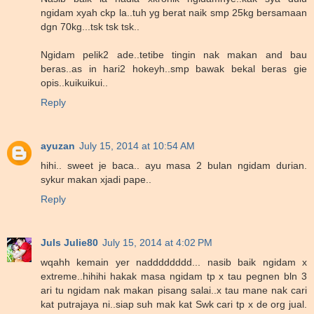
ngidam xyah ckp la..tuh yg berat naik smp 25kg bersamaan
dgn 70kg...tsk tsk tsk..
Ngidam pelik2 ade..tetibe tingin nak makan and bau
beras..as in hari2 hokeyh..smp bawak bekal beras gie
opis..kuikuikui..
Reply
ayuzan
July 15, 2014 at 10:54 AM
hihi.. sweet je baca.. ayu masa 2 bulan ngidam durian.
sykur makan xjadi pape..
Reply
Juls Julie80
July 15, 2014 at 4:02 PM
wqahh kemain yer nadddddddd... nasib baik ngidam x
extreme..hihihi hakak masa ngidam tp x tau pegnen bln 3
ari tu ngidam nak makan pisang salai..x tau mane nak cari
kat putrajaya ni..siap suh mak kat Swk cari tp x de org jual.