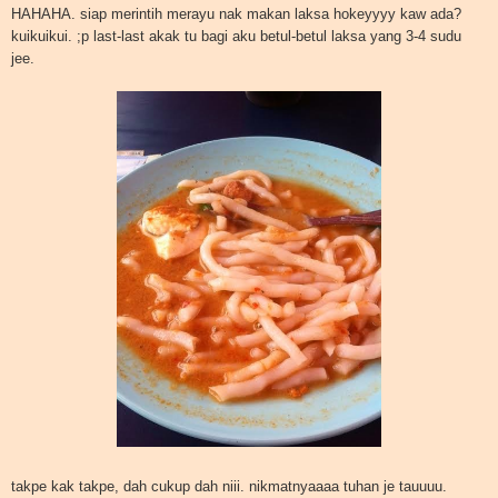
HAHAHA. siap merintih merayu nak makan laksa hokeyyyy kaw ada?
kuikuikui. ;p last-last akak tu bagi aku betul-betul laksa yang 3-4 sudu
jee.
takpe kak takpe, dah cukup dah niii. nikmatnyaaaa tuhan je tauuuu.