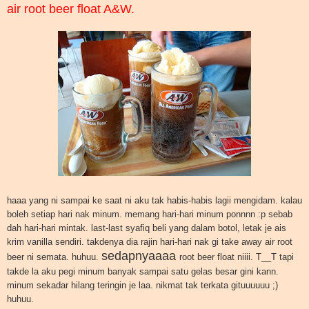
air root beer float A&W.
haaa yang ni sampai ke saat ni aku tak habis-habis lagii mengidam. kalau
boleh setiap hari nak minum. memang hari-hari minum ponnnn :p sebab
dah hari-hari mintak. last-last syafiq beli yang dalam botol, letak je ais
krim vanilla sendiri. takdenya dia rajin hari-hari nak gi take away air root
sedapnyaaaa
beer ni semata. huhuu.
root beer float niiii. T__T tapi
takde la aku pegi minum banyak sampai satu gelas besar gini kann.
minum sekadar hilang teringin je laa. nikmat tak terkata gituuuuuu ;)
huhuu.