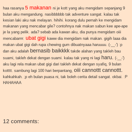
5 makanan
haa rasanya
ni je kott yang aku mengidam sepanjang 9
bulan aku mengandung. nasibbbbbb tak adventure sangat. kalau tak
kesian laki aku nak melayan. hihihi. korang dulu pernah ke mengidam
makanan yang mencabar gile? contohnya nak makan sabun kee ape-ape
je la yang pelik. ada? sebab ada kawan aku, dia punya mengidam oiii
ubat gigi
mencabarrrr.
kaww dia mengidam nak makan. gigih laaa dia
makan ubat gigi dah rupa chewing gum dibuatnyaaa haruuuu. (-__-') :p
bernasib baikkkk
dan aku adalah
takde alahan yang takleh bau
haru.
suami, takleh dekat dengan suami. kalau tak yang ni lagi
(-__-')
aku lagi rela makan ubat gigi dari takleh dekat dengan syafiq, 9 bulan
oiii cannottt cannottt.
kotttt. sambung lagi 100 hari berpantang,
kahkahkah. ;p eh bulan puasa ni, tak boleh cerita detail sangat. okbai. :P
HAHAHAA
12 comments: