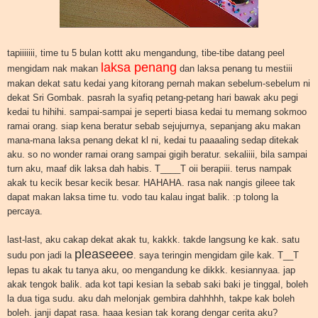
tapiiiiiii, time tu 5 bulan kottt aku mengandung, tibe-tibe datang peel
laksa penang
mengidam nak makan
dan laksa penang tu mestiii
makan dekat satu kedai yang kitorang pernah makan sebelum-sebelum ni
dekat Sri Gombak. pasrah la syafiq petang-petang hari bawak aku pegi
kedai tu hihihi. sampai-sampai je seperti biasa kedai tu memang sokmoo
ramai orang. siap kena beratur sebab sejujurnya, sepanjang aku makan
mana-mana laksa penang dekat kl ni, kedai tu paaaaling sedap ditekak
aku. so no wonder ramai orang sampai gigih beratur. sekaliiii, bila sampai
turn aku, maaf dik laksa dah habis. T____T oii berapiii. terus nampak
akak tu kecik besar kecik besar. HAHAHA. rasa nak nangis gileee tak
dapat makan laksa time tu. vodo tau kalau ingat balik. :p tolong la
percaya.
last-last, aku cakap dekat akak tu, kakkk. takde langsung ke kak. satu
pleaseeee
sudu pon jadi la
. saya teringin mengidam gile kak. T__T
lepas tu akak tu tanya aku, oo mengandung ke dikkk. kesiannyaa. jap
akak tengok balik. ada kot tapi kesian la sebab saki baki je tinggal, boleh
la dua tiga sudu. aku dah melonjak gembira dahhhhh, takpe kak boleh
boleh. janji dapat rasa. haaa kesian tak korang dengar cerita aku?