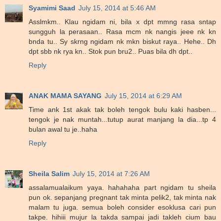
Syamimi Saad
July 15, 2014 at 5:46 AM
Asslmkm.. Klau ngidam ni, bila x dpt mmng rasa sntap
sungguh la perasaan.. Rasa mcm nk nangis jeee nk kn
bnda tu.. Sy skrng ngidam nk mkn biskut raya.. Hehe.. Dh
dpt sbb nk rya kn.. Stok pun bru2.. Puas bila dh dpt..
Reply
ANAK MAMA SAYANG
July 15, 2014 at 6:29 AM
Time ank 1st akak tak boleh tengok bulu kaki hasben...
tengok je nak muntah...tutup aurat manjang la dia...tp 4
bulan awal tu je..haha
Reply
Sheila Salim
July 15, 2014 at 7:26 AM
assalamualaikum yaya. hahahaha part ngidam tu sheila
pun ok. sepanjang pregnant tak minta pelik2, tak minta nak
malam tu juga. semua boleh consider esoklusa cari pun
takpe. hihiii mujur la takda sampai jadi takleh cium bau