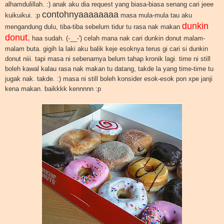
alhamdulillah. :) anak aku dia request yang biasa-biasa senang cari jeee
contohnyaaaaaaaa
kuikuikui. :p
masa mula-mula tau aku
dunkin
mengandung dulu, tiba-tiba sebelum tidur tu rasa nak makan
donut.
haa sudah. (-__-') celah mana nak cari dunkin donut malam-
malam buta. gigih la laki aku balik keje esoknya terus gi cari si dunkin
donut niii. tapi masa ni sebenarnya belum tahap kronik lagi. time ni still
boleh kawal kalau rasa nak makan tu datang, takde la yang time-time tu
jugak nak. takde. :) masa ni still boleh konsider esok-esok pon xpe janji
kena makan. baikkkk kennnnn :p