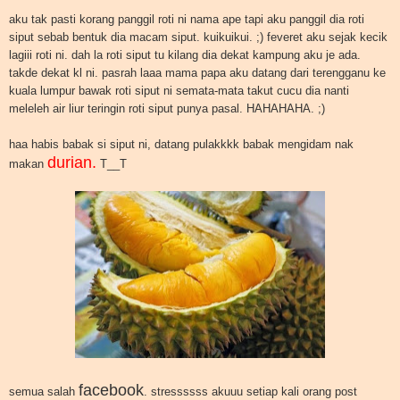
aku tak pasti korang panggil roti ni nama ape tapi aku panggil dia roti
siput sebab bentuk dia macam siput. kuikuikui. ;) feveret aku sejak kecik
lagiii roti ni. dah la roti siput tu kilang dia dekat kampung aku je ada.
takde dekat kl ni. pasrah laaa mama papa aku datang dari terengganu ke
kuala lumpur bawak roti siput ni semata-mata takut cucu dia nanti
meleleh air liur teringin roti siput punya pasal. HAHAHAHA. ;)
haa habis babak si siput ni, datang pulakkkk babak mengidam nak
durian.
makan
T__T
facebook
semua salah
. stressssss akuuu setiap kali orang post