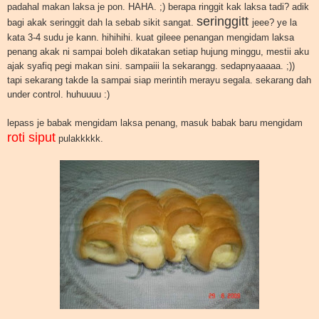
padahal makan laksa je pon. HAHA. ;) berapa ringgit kak laksa tadi? adik
seringgitt
bagi akak seringgit dah la sebab sikit sangat.
jeee? ye la
kata 3-4 sudu je kann. hihihihi. kuat gileee penangan mengidam laksa
penang akak ni sampai boleh dikatakan setiap hujung minggu, mestii aku
ajak syafiq pegi makan sini. sampaiii la sekarangg. sedapnyaaaaa. ;))
tapi sekarang takde la sampai siap merintih merayu segala. sekarang dah
under control. huhuuuu :)
lepass je babak mengidam laksa penang, masuk babak baru mengidam
roti siput
pulakkkkk.