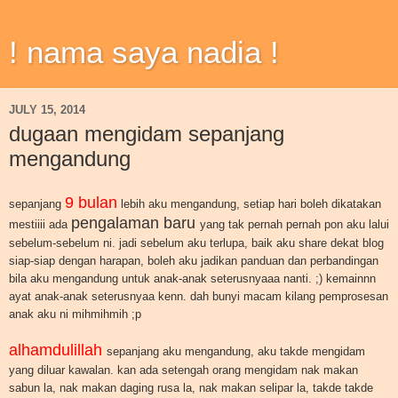
! nama saya nadia !
JULY 15, 2014
dugaan mengidam sepanjang
mengandung
9 bulan
sepanjang
lebih aku mengandung, setiap hari boleh dikatakan
pengalaman baru
mestiiii ada
yang tak pernah pernah pon aku lalui
sebelum-sebelum ni. jadi sebelum aku terlupa, baik aku share dekat blog
siap-siap dengan harapan, boleh aku jadikan panduan dan perbandingan
bila aku mengandung untuk anak-anak seterusnyaaa nanti. ;) kemainnn
ayat anak-anak seterusnyaa kenn. dah bunyi macam kilang pemprosesan
anak aku ni mihmihmih ;p
alhamdulillah
sepanjang aku mengandung, aku takde mengidam
yang diluar kawalan. kan ada setengah orang mengidam nak makan
sabun la, nak makan daging rusa la, nak makan selipar la, takde takde