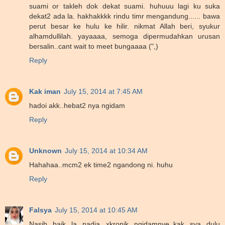
suami or takleh dok dekat suami. huhuuu lagi ku suka
dekat2 ada la. hakhakkkk rindu timr mengandung...... bawa
perut besar ke hulu ke hilir. nikmat Allah beri, syukur
alhamdullilah. yayaaaa, semoga dipermudahkan urusan
bersalin..cant wait to meet bungaaaa (",)
Reply
Kak iman
July 15, 2014 at 7:45 AM
hadoi akk..hebat2 nya ngidam
Reply
Unknown
July 15, 2014 at 10:34 AM
Hahahaa..mcm2 ek time2 ngandong ni. huhu
Reply
Falsya
July 15, 2014 at 10:45 AM
Nasib baik la nadia xkronik ngidamnye..kak sya dulu