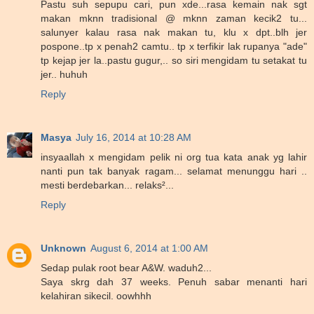
Pastu suh sepupu cari, pun xde...rasa kemain nak sgt
makan mknn tradisional @ mknn zaman kecik2 tu...
salunyer kalau rasa nak makan tu, klu x dpt..blh jer
pospone..tp x penah2 camtu.. tp x terfikir lak rupanya "ade"
tp kejap jer la..pastu gugur,.. so siri mengidam tu setakat tu
jer.. huhuh
Reply
Masya
July 16, 2014 at 10:28 AM
insyaallah x mengidam pelik ni org tua kata anak yg lahir
nanti pun tak banyak ragam... selamat menunggu hari ..
mesti berdebarkan... relaks²...
Reply
Unknown
August 6, 2014 at 1:00 AM
Sedap pulak root bear A&W. waduh2...
Saya skrg dah 37 weeks. Penuh sabar menanti hari
kelahiran sikecil. oowhhh