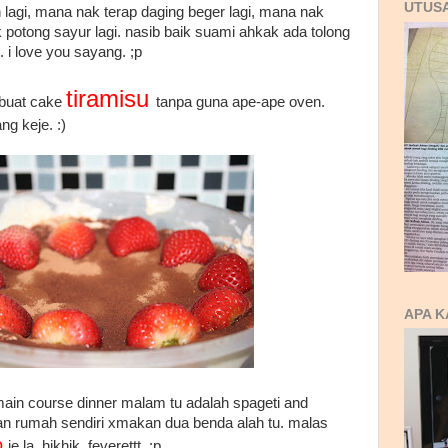
UTUS
 lagi, mana nak terap daging beger lagi, mana nak
k potong sayur lagi. nasib baik suami ahkak ada tolong
i love you sayang. ;p
tiramisu
i buat cake
tanpa guna ape-ape oven.
ng keje. :)
APA K
main course dinner malam tu adalah spageti and
n rumah sendiri xmakan dua benda alah tu. malas
o
je la. hikhik. feverettt. ;p