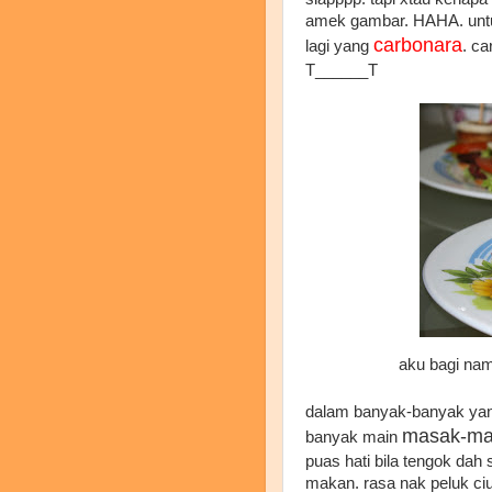
amek gambar. HAHA. untuk
carbonara
lagi yang
. ca
T______T
aku bagi na
dalam banyak-banyak yang
masak-ma
banyak main
puas hati bila tengok da
makan. rasa nak peluk ciu