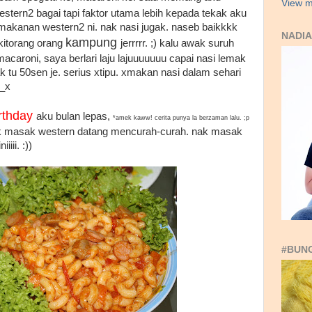
View m
stern2 bagai tapi faktor utama lebih kepada tekak aku
makanan western2 ni. nak nasi jugak. naseb baikkkk
NADIA
kampung
kitorang orang
jerrrrr. ;) kalu awak suruh
macaroni, saya berlari laju lajuuuuuuu capai nasi lemak
 tu 50sen je. serius xtipu. xmakan nasi dalam sehari
__x
irthday
aku bulan lepas,
*amek kaww! cerita punya la berzaman lalu. ;p
ak masak western datang mencurah-curah. nak masak
iiiii. :))
#BUN