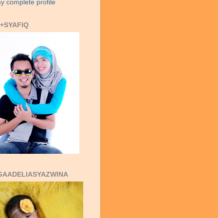
y complete profile
+SYAFIQ
GAADELIASYAZWINA