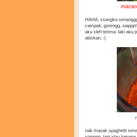
macar
HAHA. xsangka senangggg
campak, gorengg, siappp!
aku xleh terima. laki aku
abiskan. :)
nak masak spaghetti sena
siapppp. tapi xtau kenapa