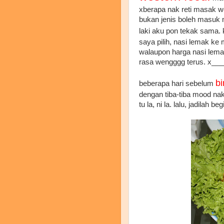
xberapa nak reti masak we
bukan jenis boleh masuk 
laki aku pon tekak sama. 
saya pilih, nasi lemak ke 
walaupon harga nasi lemak
rasa wengggg terus. x__
b
beberapa hari sebelum
dengan tiba-tiba mood n
tu la, ni la. lalu, jadilah begin