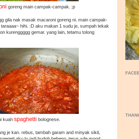
oni
goreng main campak-campak. ;p
 gila nak masak macaroni goreng ni. main campak-
 taraaaa~ hihi. :D aku makan 1 sudu je, sumpah tekak
 pon kurenggggg gemar. yang lain, tetamu tolong
FACEB
THANK
spaghetti
ni kuah
bolognese.
ng je kan. rebus, tambah garam and minyak sikit,
 spegeti aku tu jadi hudoh bebeno. terus xde mood