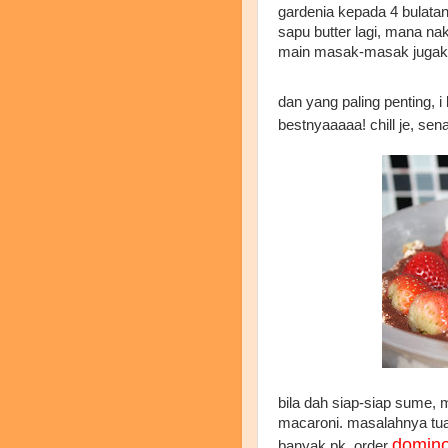
gardenia kepada 4 bulatan
sapu butter lagi, mana na
main masak-masak jugak. 
dan yang paling penting, 
bestnyaaaaa! chill je, sena
bila dah siap-siap sume, 
macaroni. masalahnya tua
domin
banyak pk, order