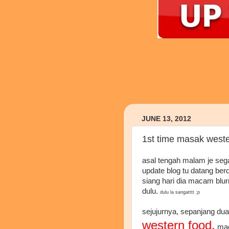
JUNE 13, 2012
1st time masak weste
asal tengah malam je segar
update blog tu datang ber
siang hari dia macam blurr
dulu.
dulu la sangatttt ;p
sejujurnya, sepanjang d
western food.
mac