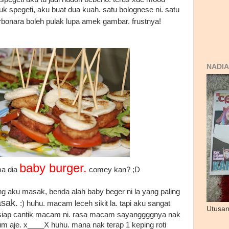
 spegeti, aku buat dua kuah. satu bolognese ni. satu
rbonara boleh pulak lupa amek gambar. frustnya!
NADIA
baby burger.
ma dia
comey kan? ;D
 aku masak, benda alah baby beger ni la yang paling
sak.
:) huhu. macam leceh sikit la. tapi aku sangat
Utusan
h siap cantik macam ni. rasa macam sayanggggnya nak
m aje. x____X huhu. mana nak terap 1 keping roti