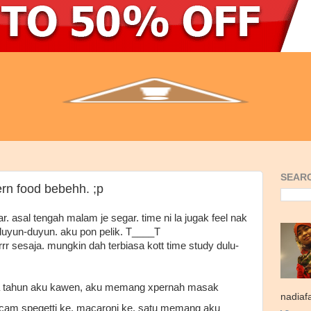
SEARC
rn food bebehh. ;p
. asal tengah malam je segar. time ni la jugak feel nak
duyun-duyun. aku pon pelik. T____T
rr sesaja. mungkin dah terbiasa kott time study dulu-
ua tahun aku kawen, aku memang xpernah masak
nadiaf
am spegetti ke, macaroni ke. satu memang aku