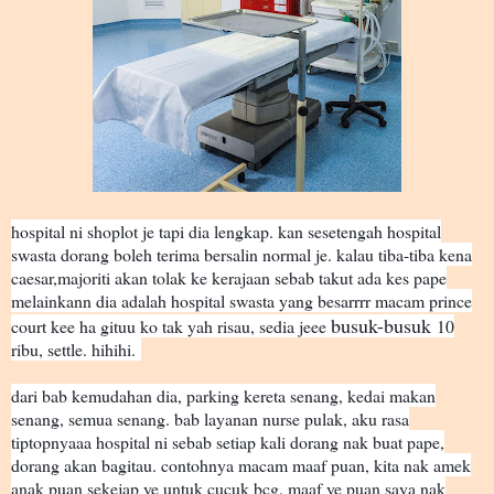
hospital ni shoplot je tapi dia lengkap. kan sesetengah hospital
swasta dorang boleh terima bersalin normal je. kalau tiba-tiba kena
caesar,majoriti akan tolak ke kerajaan sebab takut ada kes pape
melainkann dia adalah hospital swasta yang besarrrr macam prince
busuk-busuk
court kee ha gituu ko tak yah risau, sedia jeee
10
ribu, settle. hihihi.
dari bab kemudahan dia, parking kereta senang, kedai makan
senang, semua senang. bab layanan nurse pulak, aku rasa
tiptopnyaaa hospital ni sebab setiap kali dorang nak buat pape,
dorang akan bagitau. contohnya macam maaf puan, kita nak amek
anak puan sekejap ye untuk cucuk bcg, maaf ye puan saya nak