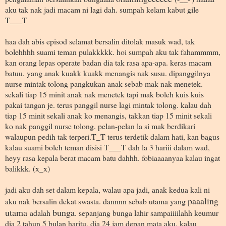
aku tak nak jadi macam ni lagi dah. sumpah kelam kabut gile
T___T
haa dah abis episod selamat bersalin ditolak masuk wad, tak
bolehhhh suami teman pulakkkkk. hoi sumpah aku tak fahammmm,
kan orang lepas operate badan dia tak rasa apa-apa. keras macam
batuu. yang anak kuakk kuakk menangis nak susu. dipanggilnya
nurse mintak tolong pangkukan anak sebab mak nak menetek.
sekali tiap 15 minit anak nak menetek tapi mak boleh kuis kuis
pakai tangan je. terus panggil nurse lagi mintak tolong. kalau dah
tiap 15 minit sekali anak ko menangis, takkan tiap 15 minit sekali
ko nak panggil nurse tolong. pelan-pelan la si mak berdikari
walaupun pedih tak terperi.T_T terus terdetik dalam hati, kan bagus
kalau suami boleh teman disisi T___T dah la 3 hariii dalam wad,
heyy rasa kepala berat macam batu dahhh. fobiaaaanyaa kalau ingat
balikkk. (x_x)
jadi aku dah set dalam kepala, walau apa jadi, anak kedua kali ni
paaaling
aku nak bersalin dekat swasta. dannnn sebab utama yang
utama
bunga
adalah
. sepanjang bunga lahir sampaiiiilahh keumur
dia 2 tahun 5 bulan haritu, dia 24 jam depan mata aku. kalau