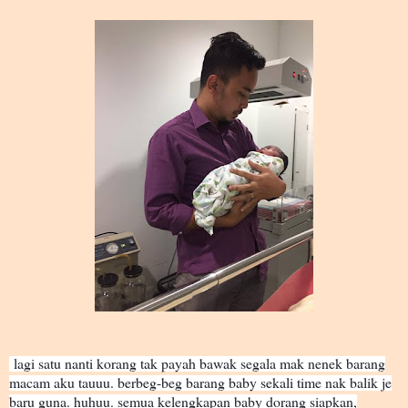
lagi satu nanti korang tak payah bawak segala mak nenek barang
macam aku tauuu. berbeg-beg barang baby sekali time nak balik je
baru guna. huhuu. semua kelengkapan baby dorang siapkan,