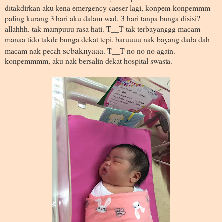
ditakdirkan aku kena emergency caeser lagi, konpem-konpemmm
paling kurang 3 hari aku dalam wad. 3 hari tanpa bunga disisi?
allahhh. tak mampuuu rasa hati. T__T tak terbayanggg macam
manaa tido takde bunga dekat tepi. baruuuu nak bayang dada dah
sebaknyaaa
macam nak pecah
. T__T no no no again.
konpemmmm, aku nak bersalin dekat hospital swasta.