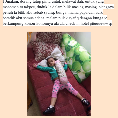
10malam, dorang tutup pintu untuk melawat dah. untuk yang
meneman tu takpee, duduk la dalam bilik masing-masing. siangnya
penuh la bilik aku sebab syafiq, bunga, mama papa dan adik
beradik aku semua adaaa. malam pulak syafiq dengan bunga je
berkampung konon-kononnya ala ala check in hotel gituuueww :p