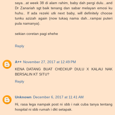
saya...at week 38 di alam rahim, baby dah pergi dulu...and
Dr Zanariah sgt baik tenang dan sabar melayan emosi ku
huhu.. If ada rezeki utk next baby, will definitely choose
tunku azizah again (now tukaq nama dah...rampai puteri
pula namanya).
sekian coretan pagi ehehe
Reply
A++
November 27, 2017 at 12:49 PM
KENA DATANG BUAT CHECKUP DULU X KALAU NAK
BERSALIN KT SITU?
Reply
Unknown
December 6, 2017 at 11:41 AM
Hi, rasa lega nampak post ni sbb i nak cuba tanya tentang
hospital ni sbb rumah i dkt setapak.