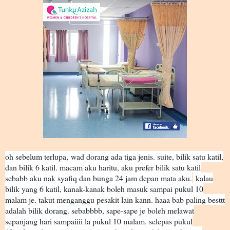
oh sebelum terlupa,
wad dorang ada tiga jenis. suite, bilik satu katil,
dan bilik 6 katil. macam aku haritu, aku prefer bilik satu katil
sebabb aku nak syafiq dan bunga 24 jam depan mata aku.
kalau
😅
bilik yang 6 katil, kanak-kanak boleh masuk sampai pukul 10
malam je. takut menganggu pesakit lain kann. haaa bab paling besttt
adalah bilik dorang. sebabbbb, sape-sape je boleh melawat
sepanjang hari sampaiiii la pukul 10 malam. selepas pukul