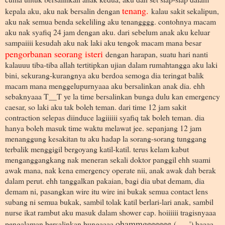
tenang.
kepala aku, aku nak bersalin dengan
kalau sakit sekalipun,
aku nak semua benda sekeliling aku tenangggg. contohnya macam
aku nak syafiq 24 jam dengan aku. dari sebelum anak aku keluar
sampaiiii kesudah aku nak laki aku tengok macam mana besar
pengorbanan seorang isteri
dengan harapan, suatu hari nanti
kalauuu tiba-tiba allah tertitipkan ujian dalam rumahtangga aku laki
bini, sekurang-kurangnya aku berdoa semoga dia teringat balik
macam mana menggelupurnyaaa aku bersalinkan anak dia. ehh
sebaknyaaa T__T ye la time bersalinkan bunga dulu kan emergency
caesar, so laki aku tak boleh teman. dari time 12 jam sakit
contraction selepas diinduce lagiiiiii syafiq tak boleh teman. dia
hanya boleh masuk time waktu melawat jee. sepanjang 12 jam
menanggung kesakitan tu aku hadap la sorang-sorang tunggang
terbalik menggigil bergoyang katil-katil. terus kelam kabut
menganggangkang nak meneran sekali doktor panggil ehh suami
awak mana, nak kena emergency operate nii, anak awak dah berak
dalam perut. ehh tanggalkan pakaian, bagi dia ubat demam, dia
demam ni, pasangkan wire itu wire ini bukak semua contact lens
subang ni semua bukak, sambil tolak katil berlari-lari anak, sambil
nurse ikat rambut aku masuk dalam shower cap. hoiiiiii tragisnyaaa
ohammgeeeeee
pengalaman bersalinkan bungaaaa
(-__-') haaaa