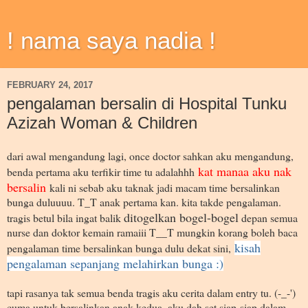
! nama saya nadia !
FEBRUARY 24, 2017
pengalaman bersalin di Hospital Tunku
Azizah Woman & Children
dari awal mengandung lagi, once doctor sahkan aku mengandung,
kat manaa aku nak
benda pertama aku terfikir time tu adalahhh
bersalin
kali ni sebab aku taknak jadi macam time bersalinkan
bunga duluuuu. T_T anak pertama kan. kita takde pengalaman.
ditogelkan bogel-bogel
tragis betul bila ingat balik
depan semua
nurse dan doktor kemain ramaiii T__T mungkin korang boleh baca
kisah
pengalaman time bersalinkan bunga dulu dekat sini,
pengalaman sepanjang melahirkan bunga :)
tapi rasanya tak semua benda tragis aku cerita dalam entry tu. (-_-')
cuma untuk bersalinkan anak kedua, aku dah set siap-siap dalam