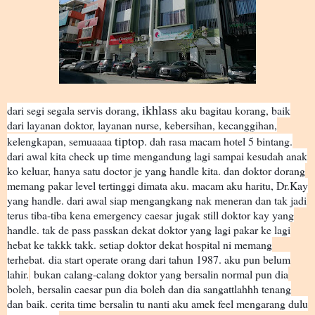
ikhlass
dari segi segala servis dorang,
aku bagitau korang, baik
dari layanan doktor, layanan nurse, kebersihan, kecanggihan,
tiptop
kelengkapan, semuaaaa
. dah rasa macam hotel 5 bintang.
dari awal kita check up time mengandung lagi sampai kesudah anak
ko keluar, hanya satu doctor je yang handle kita. dan doktor dorang
memang pakar level tertinggi dimata aku. macam aku haritu, Dr.Kay
yang handle. dari awal siap mengangkang nak meneran dan tak jadi
terus tiba-tiba kena emergency caesar jugak still doktor kay yang
handle. tak de pass passkan dekat doktor yang lagi pakar ke lagi
hebat ke takkk takk. setiap doktor dekat hospital ni memang
terhebat.
dia start operate orang dari tahun 1987. aku pun belum
lahir.
bukan calang-calang doktor yang bersalin normal pun dia
😂
boleh, bersalin caesar pun dia boleh dan dia sangattlahhh tenang
dan baik. cerita time bersalin tu nanti aku amek feel mengarang dulu