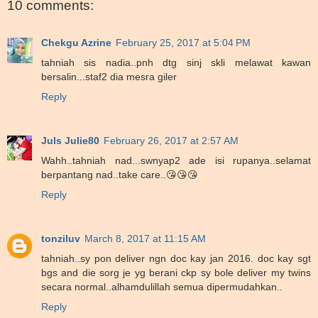
10 comments:
Chekgu Azrine
February 25, 2017 at 5:04 PM
tahniah sis nadia..pnh dtg sinj skli melawat kawan
bersalin...staf2 dia mesra giler
Reply
Juls Julie80
February 26, 2017 at 2:57 AM
Wahh..tahniah nad...swnyap2 ade isi rupanya..selamat
berpantang nad..take care..😘😘😘
Reply
tonziluv
March 8, 2017 at 11:15 AM
tahniah..sy pon deliver ngn doc kay jan 2016. doc kay sgt
bgs and die sorg je yg berani ckp sy bole deliver my twins
secara normal..alhamdulillah semua dipermudahkan..
Reply