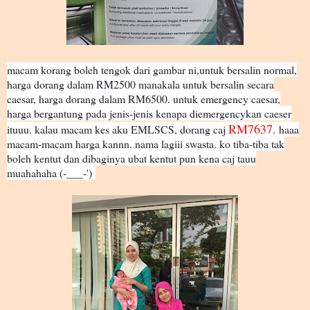
macam korang boleh tengok dari gambar ni,
untuk bersalin normal,
harga dorang dalam RM2500 manakala untuk bersalin secara
caesar, harga dorang dalam RM6500. untuk emergency caesar,
harga bergantung pada jenis-jenis kenapa diemergencykan caeser
RM7637.
ituuu. kalau macam kes aku EMLSCS, dorang caj
haaa
macam-macam harga kannn. nama lagiii swasta. ko tiba-tiba tak
boleh kentut dan dibaginya ubat kentut pun kena caj tauu
muahahaha (-___-')