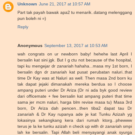
Unknown
June 21, 2017 at 10:57 AM
Part tak payah bawak apa2 tu menarik..datang melenggang
pun boleh ni =)
Reply
Anonymous
September 13, 2017 at 10:53 AM
wah congrats on ur newborn baby! hehehe last April I
bersalin kat sini jgk. But I g ctu not because of the hospital,
tapi ku mengejar dr zanariah hahaha...masa my 1st born, I
bersalin dgn dr zanariah kat pusat perubatan naluri..that
time Dr Kay was at Naluri as well. Then masa 2nd born ku
tak dapat jejaki dimanakah mereka berdua so I choose
ampang puteri under Dr Ariza (Dr ni ada byk good review
dari officemate + fee bersalin kat ampang puteri that time
sama jer mcm naluri, harga blm revise masa tu) Masa 3rd
born, Dr Ariza dah pencen...then tiba2 dapat tau Dr
zanariah & Dr Kay rupanya ade je kat Tunku Azizah yg
lokasinya sekangkang kera dari rumah ktorg...phewww
terus je la ke tunku azizah n check up with dr zanariah smpi
lah ke bersalin. Tapi Allah beli menyayangi anak syurga