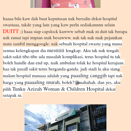
haaaa bila kaw dah buat keputusan nak bersalin dekat hospital
swastaaa, takde yang lain yang kaw perlu sediakannnn selain
DUITT
;) haaa siap capslock kawww sebab mak ni duit tak berapa
nak ramai tapi impian mak besawww. nak tak nak mak pejamkan
mata sambil menggoogle. nak
sebuah ho
spital swasta yang mana
mestiiiii
semua kelengkapan dia
lengkap. Aku tak nak tengah
sakit-sakit tibe-tibe ada masalah komplikasi, terus hospital tu tak
boleh handle dan end up, naik ambulan tolak ke hospital kerajaan.
haa tak pasall sakit terus berganda-ganda. jadi stadi la aku siang
paaaling canggih
malam hospital manaaa adalah yang
tapi nak
paaaaling murah
harga yang
, boleh?
muahahah. dan yes, aku
😜
Tunku Azizah Woman & Children Hospital
pilih
dekat
setapak ni.